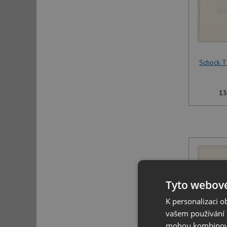
Schock T
13
Tyto webové
K personalizaci 
vašem používání n
mohou kombinovat
Schock T