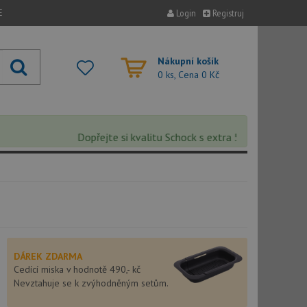
E
Login
Registruj
Nákupní košík
0 ks, Cena
0 Kč
Dopřejte si kvalitu Schock s extra 5% slevou – sleva s
DÁREK ZDARMA
Cedící miska v hodnotě 490,- kč
Nevztahuje se k zvýhodněným setům.