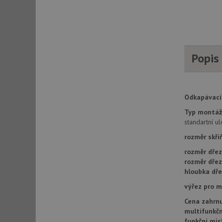
AWSALBCORS
CookieScriptConse
Popis
AUTORIZACE
Odkapávací 
Typ montáž
standartní u
Název
rozměr skří
Název
rozměr dřez
_ga
VISITOR_PRIVACY_
rozměr dře
hloubka dře
výřez pro 
_ga_9T91YFLEPX
Cena zahrnu
__Secure-YNID
multifunkčn
IDE
funkční mis