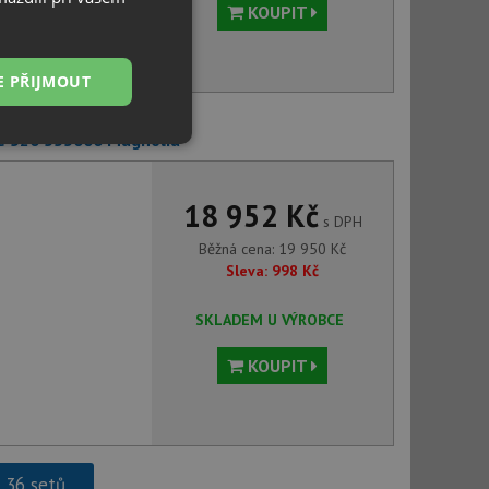
KOUPIT
E PŘIJMOUT
SC-520 555000 Magnolia
Nezařazené
soubory
18 952 Kč
s DPH
Běžná cena:
19 950
Kč
Sleva:
998
Kč
řazené soubory
SKLADEM U VÝROBCE
 správa účtu. Webové
KOUPIT
ci zařízení, která
používání a zlepšila
h 36 setů