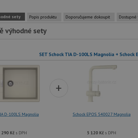
hodné sety
Popis produktu
Doporučujeme dokoupit
Dostupné 
ě výhodné sety
SET Schock TIA D-100LS Magnolia + Schock
+
IA D-100LS Magnolia
Schock EPOS 540027 Magnolia
 290
Kč
s DPH
5 120
Kč
s DPH