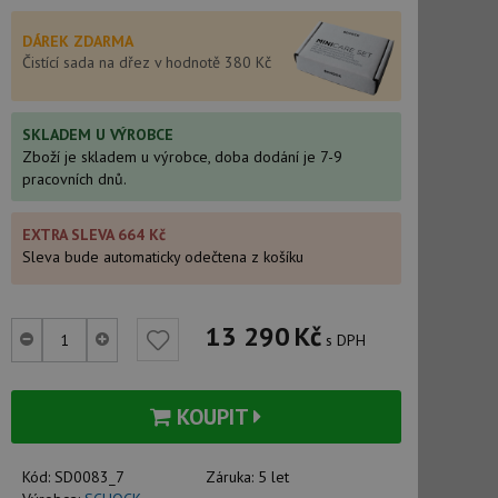
DÁREK ZDARMA
Čistící sada na dřez v hodnotě 380 Kč
SKLADEM U VÝROBCE
Zboží je skladem u výrobce, doba dodání je 7-9
pracovních dnů.
EXTRA SLEVA 664 Kč
Sleva bude automaticky odečtena z košíku
13 290
Kč
s DPH
KOUPIT
Kód:
SD0083_7
Záruka:
5 let