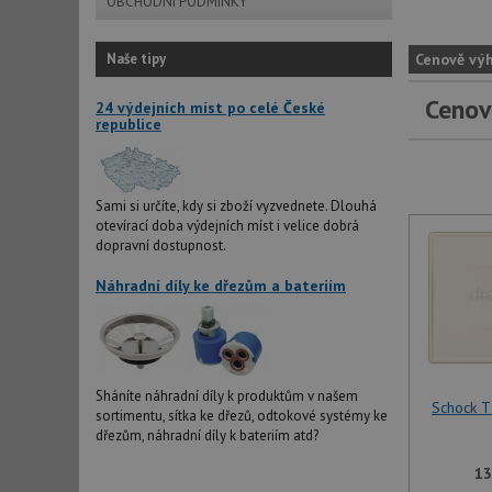
OBCHODNÍ PODMÍNKY
Naše tipy
Cenově vý
Cenov
24 výdejních míst po celé České
republice
Sami si určíte, kdy si zboží vyzvednete. Dlouhá
otevírací doba výdejních míst i velice dobrá
dopravní dostupnost.
Náhradní díly ke dřezům a bateriím
Sháníte náhradní díly k produktům v našem
Schock T
sortimentu, sítka ke dřezů, odtokové systémy ke
dřezům, náhradní díly k bateriím atd?
13