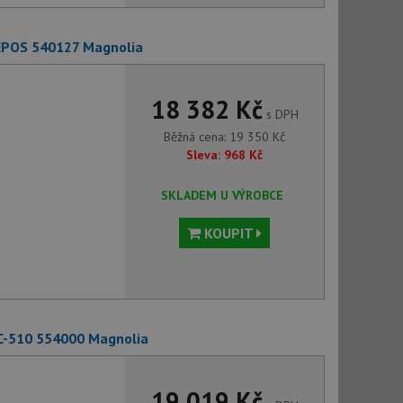
 EPOS 540127 Magnolia
18 382 Kč
s DPH
Běžná cena:
19 350
Kč
Sleva:
968
Kč
SKLADEM U VÝROBCE
KOUPIT
SC-510 554000 Magnolia
19 019 Kč