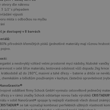
provádí informace o tom, jak koncový uži
.doubleclick.net
webové stránky a jakoukoli reklamu, kter
 otvory dle nákresu
mohl vidět před návštěvou uvedeného w
il 3 1/2" s přepadem
ovládání výpusti
.seznam.cz
4 týdny 2
Toto je velmi běžný název souboru cookie
dny
nalezen jako soubor cookie relace, bud
poru místa s odbočkou na myčku
použit jako pro správu stavu relace.
ání
.schock-
4 týdny 2
Toto je velmi běžný název souboru cookie
 je dostupný v 8 barvách
drezy.cz
dny
nalezen jako soubor cookie relace, bud
použit jako pro správu stavu relace.
eriálů:
15 minut
Tento soubor cookie nastavuje společnos
Google LLC
-80% přírodních křemičitých písků (jednotlivé materiály mají různou hrubo
(kterou vlastní společnost Google), aby zji
.doubleclick.net
 pojivo.
návštěvníka webu podporuje soubory co
Zavřením
Tento soubor cookie nastavuje YouTube 
Google LLC
osti:
prohlížeče
zobrazení vložených videí.
.youtube.com
elegantní a neobvyklý vzhled velmi prostorné mycí nádoby, hluboké vanič
3 měsíce
Tento soubor cookie nastavuje společnos
Google LLC
barevnost v celé šířce materiálu, testovaná odolnost vůči dopadu 2kg hrnce
provádí informace o tom, jak koncový uži
.schock-
 krátkodobě až do 280°C, masivní a tuhé dřezy – baterie a drtiče se nevikla
webové stránky a jakoukoli reklamu, kter
drezy.cz
mohl vidět před návštěvou uvedeného w
 chemikáliím a bělidlům používaným v kuchyni, částečná opravitelnost (vyb
T_TOKEN
.youtube.com
6 měsíců
 NanoGranite®
vojové oddělení firmy Schock GmbH vyvinulo celosvětově jedinečný materi
E
6 měsíců
Tento soubor cookie nastavuje Youtube k
Google LLC
 dřezy a v rámci značky Schock odstartuje novou řadu výrobků
CRISTADUR
uživatelských předvoleb pro videa Youtu
.youtube.com
webů; může také určit, zda návštěvník 
riálu v sobě NanoGranit® spojuje ty nejlepší vlastnosti všech dosud známýc
nebo starou verzi rozhraní Youtube.
CRISTADUR®
se tak vyznačují kombinací perfektních užitných vlastností k