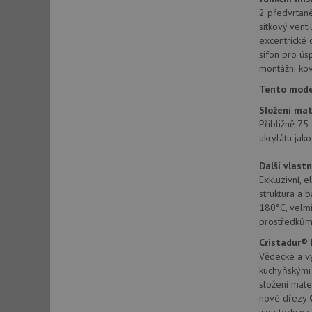
2 předvrtané
sítkový vent
excentrické 
sid
sifon pro ús
montážní kov
sid
Tento model
Složení mat
test_cookie
Přibližně 75
akrylátu jako
YSC
Další vlastn
Exkluzivní, 
_gcl_au
struktura a 
180°C, velmi
prostředkům,
__Secure-ROLLOU
Cristadur®
Vědecké a vý
VISITOR_INFO1_LIV
kuchyňskými
složení mate
nové dřezy