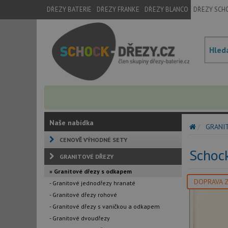
DŘEZY BATERIE
DŘEZY FRANKE
DŘEZY BLANCO
DŘEZY SCH
Naše nabídka
GRANI
CENOVĚ VÝHODNÉ SETY
Schoc
GRANITOVÉ DŘEZY
» Granitové dřezy s odkapem
DOPRAVA 
- Granitové jednodřezy hranaté
- Granitové dřezy rohové
- Granitové dřezy s vaničkou a odkapem
- Granitové dvoudřezy