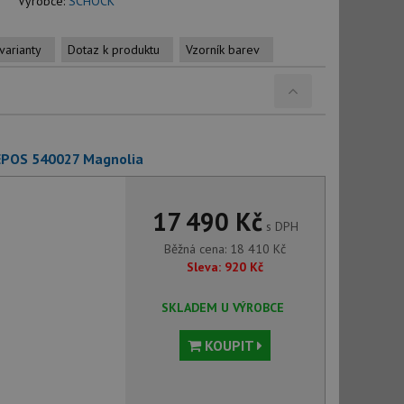
Výrobce:
SCHOCK
varianty
Dotaz k produktu
Vzorník barev
 EPOS 540027 Magnolia
17 490 Kč
s DPH
Běžná cena:
18 410
Kč
Sleva:
920
Kč
SKLADEM U VÝROBCE
KOUPIT