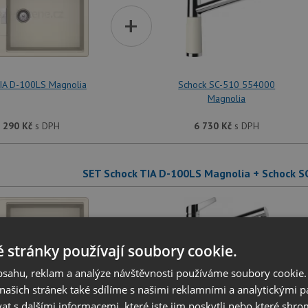
+
IA D-100LS Magnolia
Schock SC-510 554000
Magnolia
 290
Kč
s DPH
6 730
Kč
s DPH
SET Schock TIA D-100LS Magnolia + Schock 
+
 stránky používají soubory cookie.
obsahu, reklam a analýze návštěvnosti používáme soubory cookie.
ašich stránek také sdílíme s našimi reklamními a analytickými par
 s dalšími informacemi, které jste jim poskytli nebo které shro
IA D-100LS Magnolia
Schock SC-510 554120