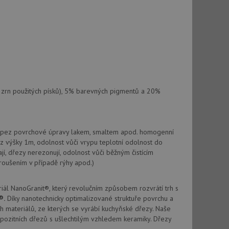
vatel používá
ou koncový uživatel
ebu.
, ale pokud je
e pravděpodobně
, ale pokud je
e pravděpodobně
t DoubleClick
st zrn použitých písků), 5% barevných pigmentů a 20%
stila, zda prohlížeč
okie.
ke sledování
ky pez povrchové úpravy lakem, smaltem apod. homogenní
t Doubleclick a
 z výšky 1m, odolnost vůči vrypu teplotní odolnost do
vatel používá
jí, dřezy nerezonují, odolnost vůči běžným čistícím
ou koncový uživatel
ebu.
roušením v případě rýhy apod.)
ál NanoGranit®, který revolučním způsobem rozvrátí trh s
e sledování
®.
Díky nanotechnicky optimalizované struktuře povrchu a
be vložená do
webu používá novou
h materiálů, ze kterých se vyrábí kuchyňské dřezy. Naše
ompozitních dřezů s ušlechtilým vzhledem keramiky. Dřezy