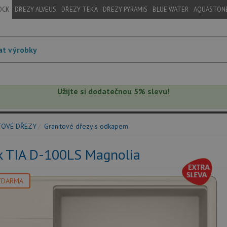
OCK
DŘEZY ALVEUS
DŘEZY TEKA
DŘEZY PYRAMIS
BLUE WATER
AQUASTON
Užijte si dodatečnou 5% slevu!
TOVÉ DŘEZY
Granitové dřezy s odkapem
k TIA D-100LS Magnolia
ZDARMA