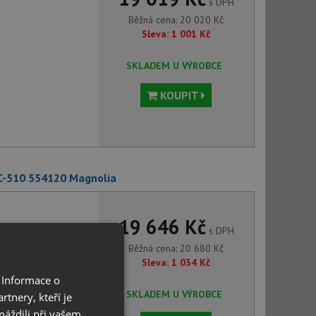
s DPH
Běžná cena:
20 020
Kč
Sleva:
1 001
Kč
SKLADEM U VÝROBCE
KOUPIT
SC-510 554120 Magnolia
19 646 Kč
s DPH
Běžná cena:
20 680
Kč
Sleva:
1 034
Kč
 Informace o
SKLADEM U VÝROBCE
tnery, kteří je
máždili při vašem