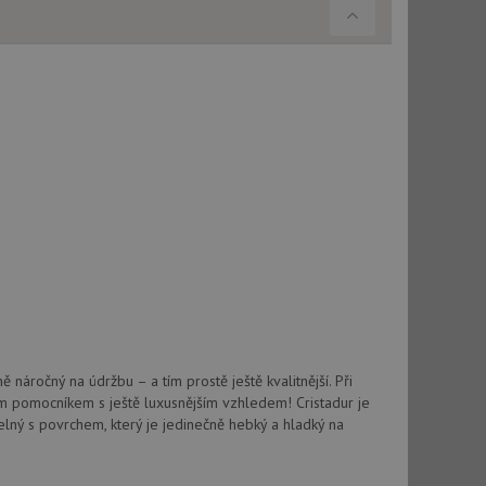
použití CORS po
 cookie lepivosti
ch na trvání s
cript.com k
y cookie
okie-Script.com
tics - což je
oogle. Tento soubor
uhlasu uživatele a
ím náhodně
ebem. Zaznamenává
í každého požadavku
 náročný na údržbu – a tím prostě ještě kvalitnější. Při
zásadami ochrany
relacích a
 že jejich
m pomocníkem s ještě luxusnějším vzhledem! Cristadur je
respektovány.
elný s povrchem, který je jedinečně hebký a hladký na
vu relace.
t Doubleclick a