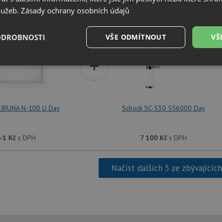
služeb.
Zásady ochrany osobních údajů
SET Schock KIRUNA N-100 U Day + Schock
ODROBNOSTI
VŠE ODMÍTNOUT
VŠ
+
é
Výkonové
Soubory cílení
Funkční soubory
soubory
KIRUNA N-100 U Day
Schock SC-530 556000 Day
-1
Kč
s DPH
7 100
Kč
s DPH
é soubory
Výkonové soubory
Soubory cílení
Funkční soubory
Neza
ry cookie umožňují základní funkce webových stránek, jako je přihlášení uživatele a
Načíst dalších 5 ze zbývajícíc
zbytně nutných souborů cookie správně používat.
Poskytovatel
/
Vyprší
Popis
Doména
.schock-drezy.cz
4 týdny 2
Tento cookie se používá k jedinečné identifika
dny
mají přístup k webové stránce, aby sledovala 
uživatelskou zkušenost.