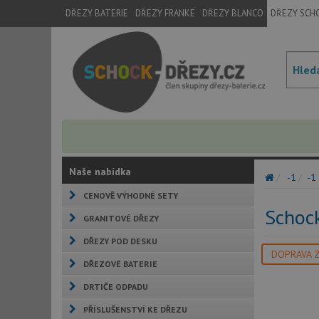
DŘEZY BATERIE
DŘEZY FRANKE
DŘEZY BLANCO
DŘEZY SCH
Naše nabídka
-1
-1
CENOVĚ VÝHODNÉ SETY
Schoc
GRANITOVÉ DŘEZY
DŘEZY POD DESKU
DOPRAVA 
DŘEZOVÉ BATERIE
DRTIČE ODPADU
PŘÍSLUŠENSTVÍ KE DŘEZU