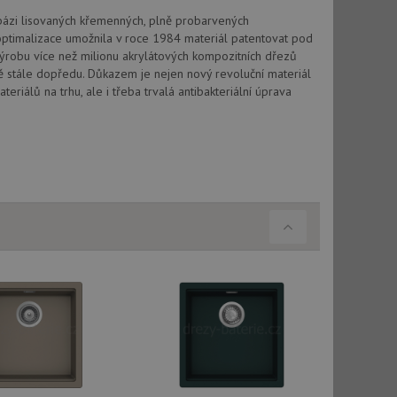
vatel používá
ou koncový uživatel
 bázi lisovaných křemenných, plně probarvených
ebu.
optimalizace umožnila v roce 1984 materiál patentovat pod
, ale pokud je
výrobu více než milionu akrylátových kompozitních dřezů
e pravděpodobně
vě stále dopředu. Důkazem je nejen nový revoluční materiál
riálů na trhu, ale i třeba trvalá antibakteriální úprava
, ale pokud je
e pravděpodobně
t DoubleClick
stila, zda prohlížeč
okie.
ke sledování
t Doubleclick a
vatel používá
ou koncový uživatel
ebu.
e sledování
be vložená do
webu používá novou