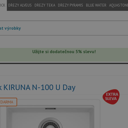
OCK
DŘEZY ALVEUS
DŘEZY TEKA
DŘEZY PYRAMIS
BLUE WATER
AQUASTON
Užijte si dodatečnou 5% slevu!
k KIRUNA N-100 U Day
ZDARMA