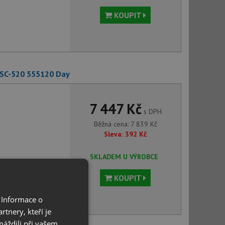
KOUPIT
 SC-520 555120 Day
7 447 Kč
s DPH
Běžná cena:
7 839
Kč
Sleva:
392
Kč
SKLADEM U VÝROBCE
KOUPIT
 Informace o
tnery, kteří je
máždili při vašem