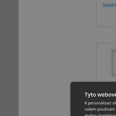
Schock 
Schock 
Tyto webové
K personalizaci 
vašem používání n
mohou kombinovat