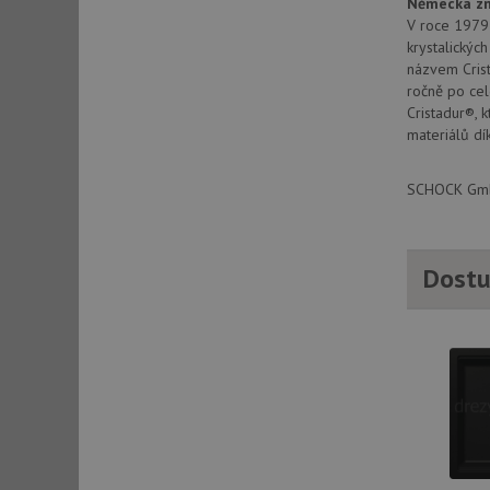
Německá zn
V roce 1979 
krystalickýc
sid
názvem Crist
ročně po cel
Cristadur®, 
sid
materiálů dí
SCHOCK GmbH
test_cookie
YSC
Dostu
_gcl_au
__Secure-ROLLOU
VISITOR_INFO1_LIV