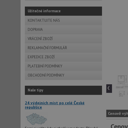
Užitečné informace
KONTAKTUJTE NÁS
DOPRAVA
VRÁCENÍ ZBOŽÍ
REKLAMAČNÍ FORMULÁŘ
EXPEDICE ZBOŽÍ
PLATEBNÍ PODMÍNKY
OBCHODNÍ PODMÍNKY
‹
Naše tipy
24 výdejních míst po celé České
republice
Cenově vý
Cenov