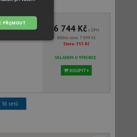
 SC-530 556000 Day
E PŘIJMOUT
6 744 Kč
s DPH
Běžná cena:
7 099
Kč
Nezařazené
Sleva:
355
Kč
soubory
SKLADEM U VÝROBCE
KOUPIT
řazené soubory
 správa účtu. Webové
h 36 setů
ci zařízení, která
používání a zlepšila