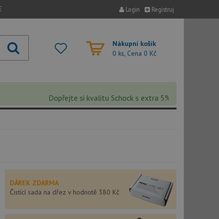
E
Login
Registruj
Nákupní košík
0 ks, Cena
0 Kč
Dopřejte si kvalitu Schock s extra 5% slevou – sleva se
DÁREK ZDARMA
Čistící sada na dřez v hodnotě 380 Kč