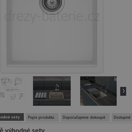
›
hodné sety
Popis produktu
Doporučujeme dokoupit
Dostupné 
ě výhodné sety