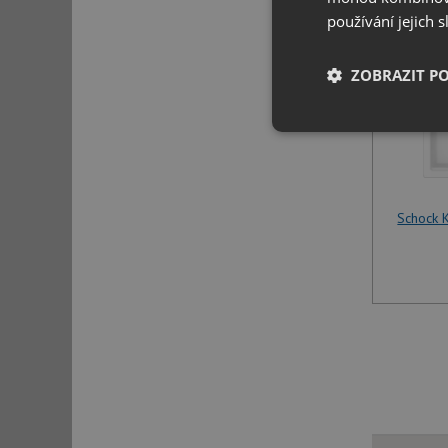
používání jejich 
ZOBRAZIT P
Nezbytně nutn
soubory
Schock 
Nezbytně nutn
Nezbytně nutné soubo
stránky nelze bez ne
Název
udid