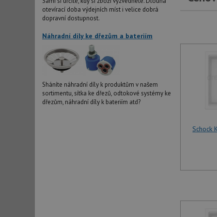
Sami si určíte, kdy si zboží vyzvednete. Dlouhá
otevírací doba výdejních míst i velice dobrá
dopravní dostupnost.
Náhradní díly ke dřezům a bateriím
Sháníte náhradní díly k produktům v našem
sortimentu, sítka ke dřezů, odtokové systémy ke
dřezům, náhradní díly k bateriím atd?
Schock 