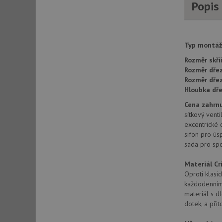
Popis
AWSALBCORS
Typ montáž
CookieScriptConse
Rozměr skří
Rozměr dřez
Rozměr dře
AUTORIZACE
Hloubka dře
Cena zahrnu
sítkový vent
excentrické 
Název
sifon pro ús
Název
sada pro sp
_ga
VISITOR_PRIVACY_
Materiál C
Oproti klasic
každodenním 
materiál s d
_ga_9T91YFLEPX
__Secure-YNID
dotek, a při
IDE