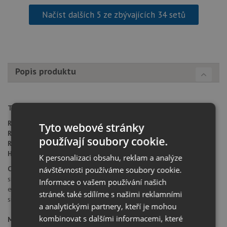
Načíst dalších 5 ze zbývajících 34 setů
Popis produktu
Typ montáže dřezu:
standartní uložení na desku
Rozměr skříňky:
od 600 mm
Tyto webové stránky
Rozměr dřezu:
556 x 456 mm
používají soubory cookie.
Rozměr dřezové nádoby:
500 x 400 mm
Hloubka dřezu:
180 mm
K personalizaci obsahu, reklam a analýze
Cena zahrnuje:
návštěvnosti používáme soubory cookie.
sítkový ventil 3 1/2" s přepadem
Informace o vašem používání našich
excentrické ovládání výpusti
stránek také sdílíme s našimi reklamními
sifon pro úsporu místa s odbočkou na myčku
a analytickými partnery, kteří je mohou
kombinovat s dalšími informacemi, které
Materiál Cristadur®