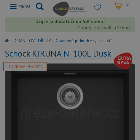
0
Zobrazit
MENU
nabidku
Užijte si dodatečnou 5% slevu!
Dopřejte si kvalitu Schock s ex
GRANITOVÉ DŘEZY
Granitové jednodřezy hranaté
Schock KIRUNA N-100L Dusk
DOPRAVA ZDARMA