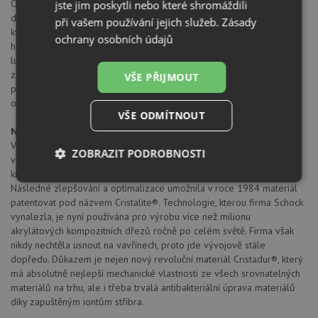
Oproti klasickým kompozitním materiálům je pružnější, odolnější, s
jste jim poskytli nebo které shromáždili
delší životností a méně náročný na údržbu – a tím prostě ještě
při vašem používání jejich služeb.
Zásady
kvalitnější. Při každodenním používání to znamená, že dokonale
ochrany osobních údajů
hladký, prémiový povrch je ještě větším pomocníkem s ještě
luxusnějším vzhledem! Cristadur je materiál s dlouhou životností,
zdravotně nezávadný, a přitom obzvlášť snadno udržovatelný s
VŠE PŘIJMOUT
povrchem, který je jedinečně hebký a hladký na dotek, a přitom
obstojí ve všech zatěžkávacích zkouškách.
VŠE ODMÍTNOUT
Německá značka Schock
V roce 1979 byla firma Schock první továrnou v Evropě, která začala
ZOBRAZIT PODROBNOSTI
vyrábět dřezy na bázi lisovaných křemenných, plně probarvených
krystalických směsí spojených speciálním akrylátovým pojivem.
Nezbytně
Výkonové
Soubory
Následné zlepšování a optimalizace umožnila v roce 1984 materiál
nutné
soubory
cílení
patentovat pod názvem Cristalite®. Technologie, kterou firma Schock
soubory
vynalezla, je nyní používána pro výrobu více než milionu
akrylátových kompozitních dřezů ročně po celém světě. Firma však
nikdy nechtěla usnout na vavřínech, proto jde vývojově stále
dopředu. Důkazem je nejen nový revoluční materiál Cristadur®, který
Funkční soubory
Nezařazené
soubory
má absolutně nejlepší mechanické vlastnosti ze všech srovnatelných
materiálů na trhu, ale i třeba trvalá antibakteriální úprava materiálů
díky zapuštěným iontům stříbra.