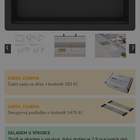
‹
›
DÁREK ZDARMA
Čistící sada na dřez v hodnotě 380 Kč
DÁREK ZDARMA
Designová podložka v hodnotě 1478 Kč
SKLADEM U VÝROBCE
Zboží je skladem u výrobce, doba dodání je 7-9 pracovních dnů.