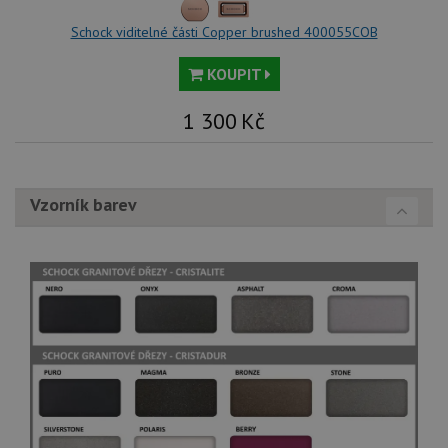
roz
Yo
Schock viditelné části Copper brushed 400055COB
KOUPIT
1 300
Kč
Vzorník barev