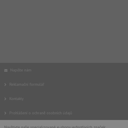
Napište nám
Reklamační formulář
Kontakty
Prohlášení o ochraně osobních údajů
Navštivte naše specializované e-shopy jednotlivých značek: