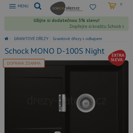
0
Zobrazit
MENU
nabidku
Užijte si dodatečnou 5% slevu!
Dopřejte si kvalitu Schock s extra
GRANITOVÉ DŘEZY
Granitové dřezy s odkapem
Schock MONO D-100S Night
DOPRAVA ZDARMA