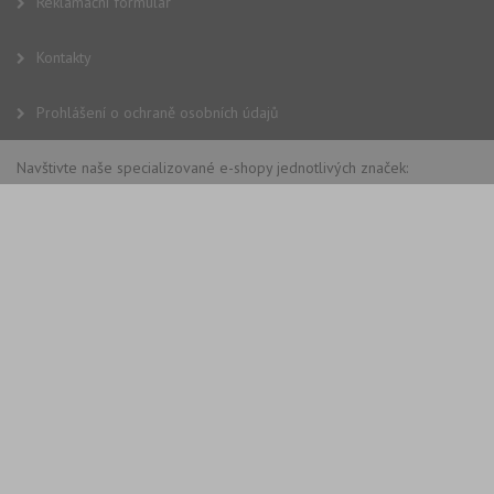
Reklamační formulář
Kontakty
Prohlášení o ochraně osobních údajů
Navštivte naše specializované e-shopy jednotlivých značek: