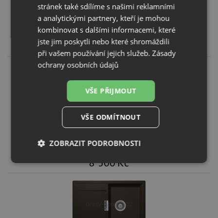
Schock MONO D-100S Magma
stránek také sdílíme s našimi reklamními
a analytickými partnery, kteří je mohou
KOUPIT
kombinovat s dalšími informacemi, které
jste jim poskytli nebo které shromáždili
8 261
Kč
při vašem používání jejich služeb.
Zásady
ochrany osobních údajů
VŠE PŘIJMOUT
VŠE ODMÍTNOUT
Schock MONO D-100S Stone
KOUPIT
ZOBRAZIT PODROBNOSTI
8 500
Kč
Nezbytně
Výkonové
Soubory
nutné
soubory
cílení
soubory
Funkční soubory
Nezařazené