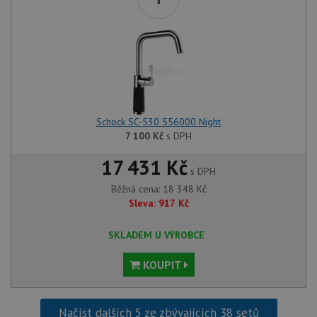
Schock SC-530 556000 Night
7 100
Kč
s DPH
17 431 Kč
s DPH
Běžná cena:
18 348
Kč
Sleva:
917
Kč
SKLADEM U VÝROBCE
KOUPIT
Načíst dalších 5 ze zbývajících 38 setů