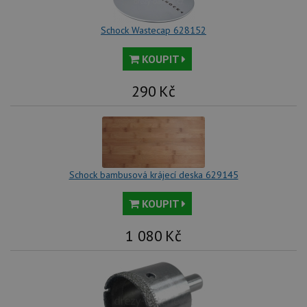
tak
ná
we
Schock Wastecap 628152
no
sta
roz
KOUPIT
Yo
290
Kč
Schock bambusová krájecí deska 629145
KOUPIT
1 080
Kč