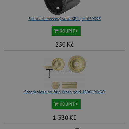
Schock diamantový vrták SB Light 629095
KOUPIT
250
Kč
Schock viditelné části White gold 400069WGO
KOUPIT
1 330
Kč