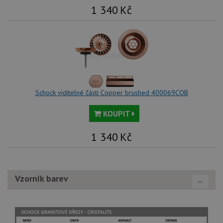
1 340
Kč
Schock viditelné části Copper brushed 400069COB
KOUPIT
1 340
Kč
Vzorník barev