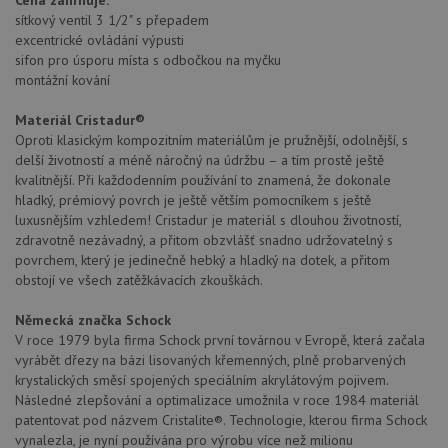
Cena zahrnuje:
sítkový ventil 3 1/2" s přepadem
excentrické ovládání výpusti
sifon pro úsporu místa s odbočkou na myčku
montážní kování
Materiál Cristadur®
Oproti klasickým kompozitním materiálům je pružnější, odolnější, s
delší životností a méně náročný na údržbu – a tím prostě ještě
kvalitnější. Při každodenním používání to znamená, že dokonale
hladký, prémiový povrch je ještě větším pomocníkem s ještě
luxusnějším vzhledem! Cristadur je materiál s dlouhou životností,
zdravotně nezávadný, a přitom obzvlášť snadno udržovatelný s
povrchem, který je jedinečně hebký a hladký na dotek, a přitom
obstojí ve všech zatěžkávacích zkouškách.
Německá značka Schock
V roce 1979 byla firma Schock první továrnou v Evropě, která začala
vyrábět dřezy na bázi lisovaných křemenných, plně probarvených
krystalických směsí spojených speciálním akrylátovým pojivem.
Následné zlepšování a optimalizace umožnila v roce 1984 materiál
patentovat pod názvem Cristalite®. Technologie, kterou firma Schock
vynalezla, je nyní používána pro výrobu více než milionu