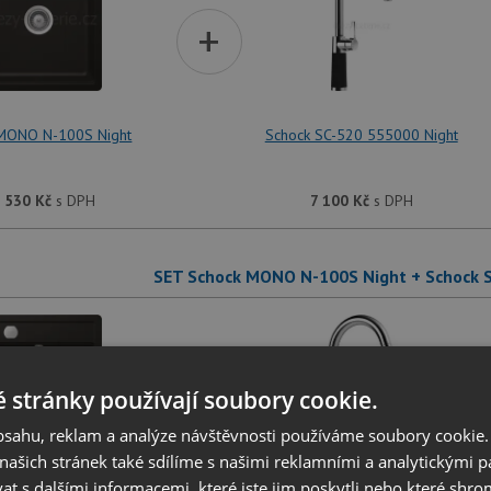
+
MONO N-100S Night
Schock SC-520 555000 Night
 530
Kč
s DPH
7 100
Kč
s DPH
SET Schock MONO N-100S Night + Schock 
+
 stránky používají soubory cookie.
obsahu, reklam a analýze návštěvnosti používáme soubory cookie.
ašich stránek také sdílíme s našimi reklamními a analytickými par
 s dalšími informacemi, které jste jim poskytli nebo které shro
MONO N-100S Night
Schock SC-520 555120 Night