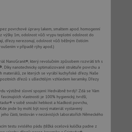
vatel používá
ou koncový uživatel
ebu.
, ale pokud je
e pravděpodobně
ky pez povrchové úpravy lakem, smaltem apod. homogenní
, ale pokud je
 z výšky 1m, odolnost vůči vrypu teplotní odolnost do
e pravděpodobně
jí, dřezy nerezonují, odolnost vůči běžným čistícím
roušením v případě rýhy apod.)
t DoubleClick
stila, zda prohlížeč
okie.
ál NanoGranit®, který revolučním způsobem rozvrátí trh s
®.
Díky nanotechnicky optimalizované struktuře povrchu a
ke sledování
h materiálů, ze kterých se vyrábí kuchyňské dřezy. Naše
ompozitních dřezů s ušlechtilým vzhledem keramiky. Dřezy
t Doubleclick a
vatel používá
ou koncový uživatel
avdu výstižné slovní spojení: Hedvábně tvrdý! Zdá se Vám
ebu.
scinujících vlastností: je 100% hygienický, tvrdší,
stadur® v sobě snoubí hebkost a hladkost povrchu,
. Kde jinde by mohl být nový materiál vystavený
e sledování
 jeho části, testován v nezávislých laboratořích Německého
be vložená do
webu používá novou
cím testu svislého pádu (těžká ocelová kulička padne z