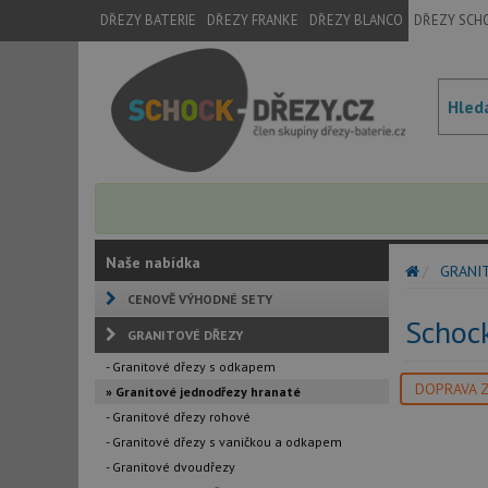
DŘEZY BATERIE
DŘEZY FRANKE
DŘEZY BLANCO
DŘEZY SCH
Naše nabídka
GRANI
CENOVĚ VÝHODNÉ SETY
Schoc
GRANITOVÉ DŘEZY
- Granitové dřezy s odkapem
DOPRAVA 
» Granitové jednodřezy hranaté
- Granitové dřezy rohové
- Granitové dřezy s vaničkou a odkapem
- Granitové dvoudřezy