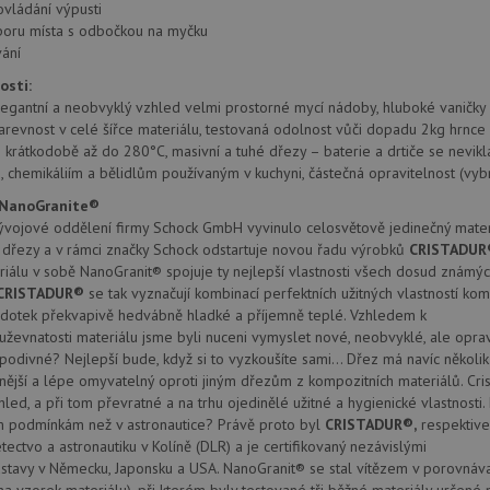
provádí informace o tom, jak koncový uži
.doubleclick.net
ovládání výpusti
webové stránky a jakoukoli reklamu, kter
poru místa s odbočkou na myčku
mohl vidět před návštěvou uvedeného w
ání
.seznam.cz
4 týdny 2
Toto je velmi běžný název souboru cookie
dny
nalezen jako soubor cookie relace, bud
osti:
použit jako pro správu stavu relace.
elegantní a neobvyklý vzhled velmi prostorné mycí nádoby, hluboké vanič
.schock-
4 týdny 2
Toto je velmi běžný název souboru cookie
barevnost v celé šířce materiálu, testovaná odolnost vůči dopadu 2kg hrnce
drezy.cz
dny
nalezen jako soubor cookie relace, bud
 krátkodobě až do 280°C, masivní a tuhé dřezy – baterie a drtiče se nevikla
použit jako pro správu stavu relace.
 chemikáliím a bělidlům používaným v kuchyni, částečná opravitelnost (vyb
15 minut
Tento soubor cookie nastavuje společnos
Google LLC
 NanoGranite®
(kterou vlastní společnost Google), aby zji
.doubleclick.net
návštěvníka webu podporuje soubory co
vojové oddělení firmy Schock GmbH vyvinulo celosvětově jedinečný materi
 dřezy a v rámci značky Schock odstartuje novou řadu výrobků
CRISTADUR
Zavřením
Tento soubor cookie nastavuje YouTube 
Google LLC
prohlížeče
zobrazení vložených videí.
.youtube.com
riálu v sobě NanoGranit® spojuje ty nejlepší vlastnosti všech dosud známýc
CRISTADUR®
se tak vyznačují kombinací perfektních užitných vlastností k
3 měsíce
Tento soubor cookie nastavuje společnos
Google LLC
 dotek překvapivě hedvábně hladké a příjemně teplé. Vzhledem k
provádí informace o tom, jak koncový uži
.schock-
webové stránky a jakoukoli reklamu, kter
drezy.cz
ouževnatosti materiálu jsme byli nuceni vymyslet nové, neobvyklé, ale opr
mohl vidět před návštěvou uvedeného w
podivné? Nejlepší bude, když si to vyzkoušíte sami… Dřez má navíc několik fa
T_TOKEN
.youtube.com
6 měsíců
ější a lépe omyvatelný oproti jiným dřezům z kompozitních materiálů. Cri
hled, a při tom převratné a na trhu ojedinělé užitné a hygienické vlastnosti
E
6 měsíců
Tento soubor cookie nastavuje Youtube k
Google LLC
m podmínkám než v astronautice? Právě proto byl
CRISTADUR®,
respektive
uživatelských předvoleb pro videa Youtu
.youtube.com
webů; může také určit, zda návštěvník 
tectvo a astronautiku v Kolíně (DLR) a je certifikovaný nezávislými
nebo starou verzi rozhraní Youtube.
stavy v Německu, Japonsku a USA. NanoGranit® se stal vítězem v porovnáva