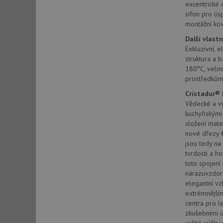
excentrické 
sifon pro ús
montážní kov
sid
Další vlastn
Exkluzivní, 
sid
struktura a 
180°C, velmi
prostředkům,
test_cookie
Cristadur®
Vědecké a vý
kuchyňskými
YSC
složení mate
nové dřezy
_gcl_au
jsou tedy na
tvrdosti a h
toto spojení 
__Secure-ROLLOU
nárazuvzdorn
elegantní vz
VISITOR_INFO1_LIV
extrémnější
centra pro le
zkušebními ú