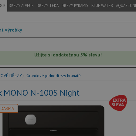
OCK
DŘEZY ALVEUS
DŘEZY TEKA
DŘEZY PYRAMIS
BLUE WATER
AQUASTON
Užijte si dodatečnou 5% slevu!
TOVÉ DŘEZY
Granitové jednodřezy hranaté
k MONO N-100S Night
ZDARMA