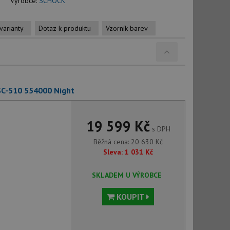
Výrobce:
SCHOCK
varianty
Dotaz k produktu
Vzorník barev
SC-510 554000 Night
19 599 Kč
s DPH
Běžná cena:
20 630
Kč
Sleva:
1 031
Kč
SKLADEM U VÝROBCE
KOUPIT