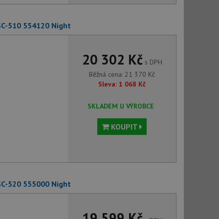
SC-510 554120 Night
20 302 Kč
s DPH
Běžná cena:
21 370
Kč
Sleva:
1 068
Kč
SKLADEM U VÝROBCE
KOUPIT
SC-520 555000 Night
19 599 Kč