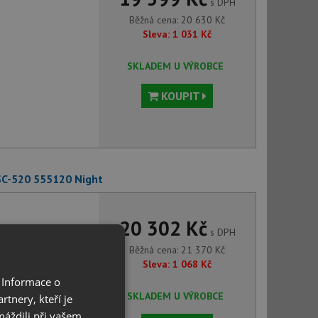
s DPH
Běžná cena:
20 630
Kč
Sleva:
1 031
Kč
SKLADEM U VÝROBCE
KOUPIT
SC-520 555120 Night
20 302 Kč
s DPH
Běžná cena:
21 370
Kč
Sleva:
1 068
Kč
 Informace o
SKLADEM U VÝROBCE
tnery, kteří je
máždili při vašem