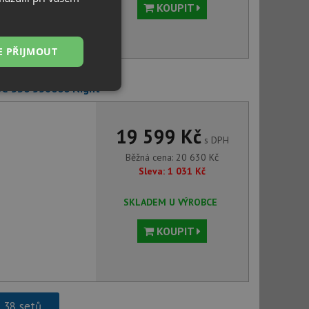
KOUPIT
E PŘIJMOUT
SC-530 556000 Night
Nezařazené
soubory
19 599 Kč
s DPH
Běžná cena:
20 630
Kč
Sleva:
1 031
Kč
řazené soubory
SKLADEM U VÝROBCE
 správa účtu. Webové
KOUPIT
ci zařízení, která
používání a zlepšila
h 38 setů