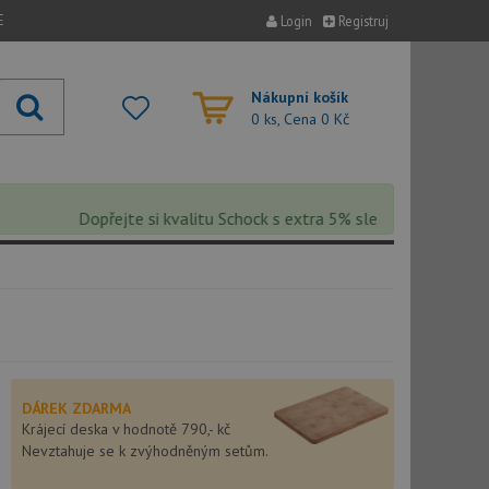
E
Login
Registruj
Nákupní košík
0 ks, Cena
0 Kč
Dopřejte si kvalitu Schock s extra 5% slevou – sleva se auto
DÁREK ZDARMA
Krájecí deska v hodnotě 790,- kč
Nevztahuje se k zvýhodněným setům.