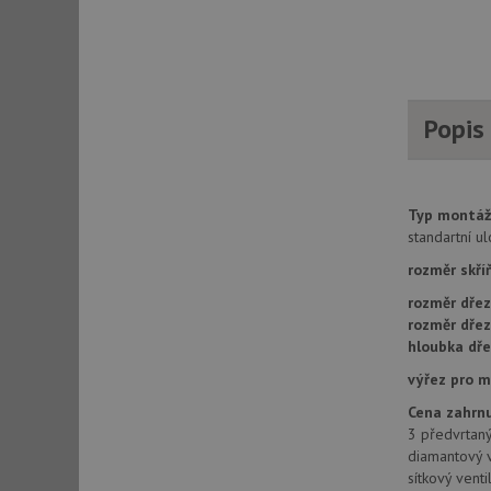
AWSALBCORS
CookieScriptConse
Popis
AUTORIZACE
Typ montáž
standartní u
rozměr skří
Název
rozměr dřez
Název
rozměr dře
_ga
hloubka dře
VISITOR_PRIVACY_
výřez pro 
Cena zahrnu
3 předvrtaný
_ga_9T91YFLEPX
__Secure-YNID
diamantový v
sítkový vent
IDE