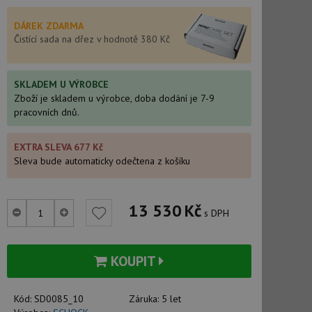
DÁREK ZDARMA
Čistící sada na dřez v hodnotě 380 Kč
SKLADEM U VÝROBCE
Zboží je skladem u výrobce, doba dodání je 7-9
pracovních dnů.
EXTRA SLEVA 677 Kč
Sleva bude automaticky odečtena z košíku
13 530
Kč
s DPH
KOUPIT
Kód:
SD0085_10
Záruka:
5 let