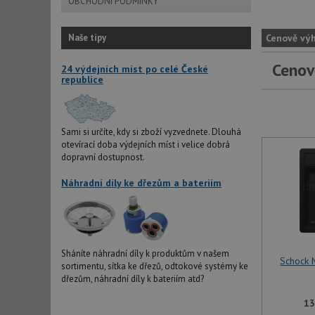
OBCHODNÍ PODMÍNKY
Naše tipy
Cenově vý
Cenov
24 výdejních míst po celé České
republice
Sami si určíte, kdy si zboží vyzvednete. Dlouhá
otevírací doba výdejních míst i velice dobrá
dopravní dostupnost.
Náhradní díly ke dřezům a bateriím
Sháníte náhradní díly k produktům v našem
Schock 
sortimentu, sítka ke dřezů, odtokové systémy ke
dřezům, náhradní díly k bateriím atd?
13