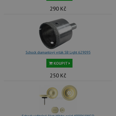
290
Kč
Schock diamantový vrták SB Light 629095
KOUPIT
250
Kč