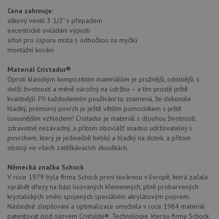
Cena zahrnuje:
sítkový ventil 3 1/2" s přepadem
excentrické ovládání výpusti
sifon pro úsporu místa s odbočkou na myčku
montážní kování
Materiál Cristadur®
Oproti klasickým kompozitním materiálům je pružnější, odolnější, s
delší životností a méně náročný na údržbu – a tím prostě ještě
kvalitnější. Při každodenním používání to znamená, že dokonale
hladký, prémiový povrch je ještě větším pomocníkem s ještě
luxusnějším vzhledem! Cristadur je materiál s dlouhou životností,
zdravotně nezávadný, a přitom obzvlášť snadno udržovatelný s
povrchem, který je jedinečně hebký a hladký na dotek, a přitom
obstojí ve všech zatěžkávacích zkouškách.
Německá značka Schock
V roce 1979 byla firma Schock první továrnou v Evropě, která začala
vyrábět dřezy na bázi lisovaných křemenných, plně probarvených
krystalických směsí spojených speciálním akrylátovým pojivem.
Následné zlepšování a optimalizace umožnila v roce 1984 materiál
patentovat pod názvem Cristalite®. Technologie, kterou firma Schock