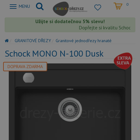
0
Zobrazit
MENU
nabidku
Užijte si dodatečnou 5% slevu!
Dopřejte si kvalitu Schock s ext
GRANITOVÉ DŘEZY
Granitové jednodřezy hranaté
Schock MONO N-100 Dusk
DOPRAVA ZDARMA