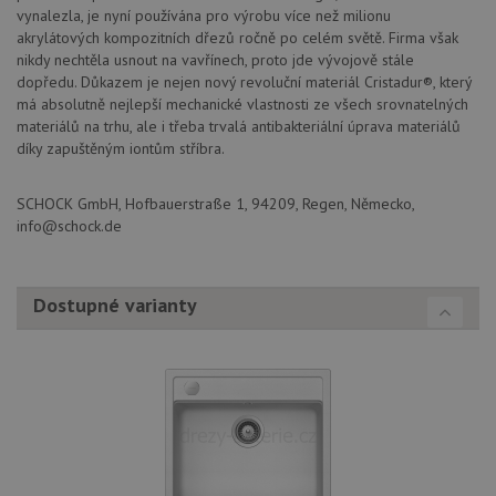
vynalezla, je nyní používána pro výrobu více než milionu
akrylátových kompozitních dřezů ročně po celém světě. Firma však
nikdy nechtěla usnout na vavřínech, proto jde vývojově stále
dopředu. Důkazem je nejen nový revoluční materiál Cristadur®, který
má absolutně nejlepší mechanické vlastnosti ze všech srovnatelných
materiálů na trhu, ale i třeba trvalá antibakteriální úprava materiálů
díky zapuštěným iontům stříbra.
SCHOCK GmbH, Hofbauerstraße 1, 94209, Regen, Německo,
info@schock.de
Dostupné varianty