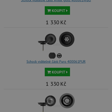
Schock viditelné části White gold 400061WGO
KOUPIT
1 330
Kč
Schock viditelné části Puro 400061PUR
KOUPIT
1 330
Kč