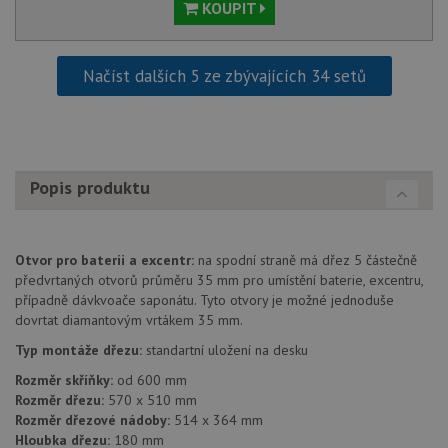
KOUPIT
Načíst dalších 5 ze zbývajících 34 setů
Popis produktu
Otvor pro baterii a excentr:
na spodní straně má dřez 5 částečně
předvrtaných otvorů průměru 35 mm pro umístění baterie, excentru,
případně dávkvoače saponátu. Tyto otvory je možné jednoduše
dovrtat diamantovým vrtákem 35 mm.
Typ montáže dřezu:
standartní uložení na desku
Rozměr skříňky:
od 600 mm
Rozměr dřezu:
570 x 510 mm
Rozměr dřezové nádoby:
514 x 364 mm
Hloubka dřezu:
180 mm