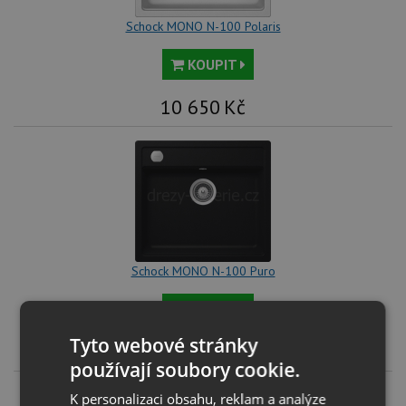
Schock MONO N-100 Polaris
KOUPIT
10 650
Kč
Schock MONO N-100 Puro
KOUPIT
Tyto webové stránky
10 650
Kč
používají soubory cookie.
K personalizaci obsahu, reklam a analýze