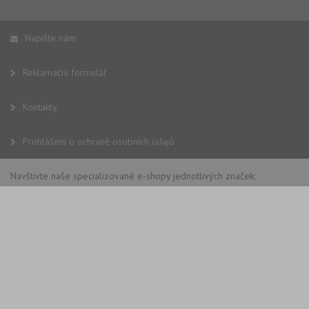
Napište nám
Reklamační formulář
Kontakty
Prohlášení o ochraně osobních údajů
Navštivte naše specializované e-shopy jednotlivých značek: