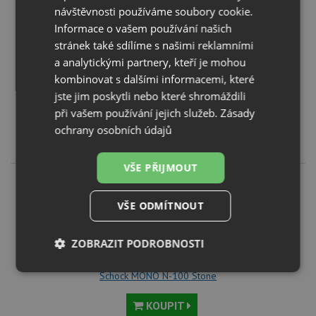
návštěvnosti používáme soubory cookie.
Informace o vašem používání našich
stránek také sdílíme s našimi reklamními
a analytickými partnery, kteří je mohou
kombinovat s dalšími informacemi, které
Schock MONO N-100 Magma
jste jim poskytli nebo které shromáždili
při vašem používání jejich služeb.
Zásady
KOUPIT
ochrany osobních údajů
10 650
Kč
VŠE PŘIJMOUT
VŠE ODMÍTNOUT
ZOBRAZIT PODROBNOSTI
Nezbytně
Výkonové
Soubory
Schock MONO N-100 Stone
nutné
soubory
cílení
soubory
KOUPIT