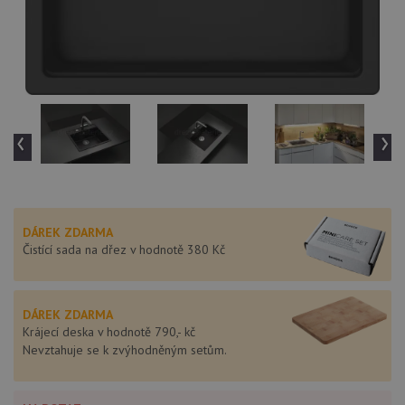
‹
›
DÁREK ZDARMA
Čistící sada na dřez v hodnotě 380 Kč
DÁREK ZDARMA
Krájecí deska v hodnotě 790,- kč
Nevztahuje se k zvýhodněným setům.