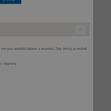
použití CORS po
 cookie lepivosti
ch na trvání s
cript.com k
y cookie
okie-Script.com
mm pro umístění baterie a excentru. Tyto otvory je možné
a i doprava
tics - což je
oogle. Tento soubor
uhlasu uživatele a
ím náhodně
ebem. Zaznamenává
í každého požadavku
zásadami ochrany
relacích a
 že jejich
respektovány.
vu relace.
t Doubleclick a