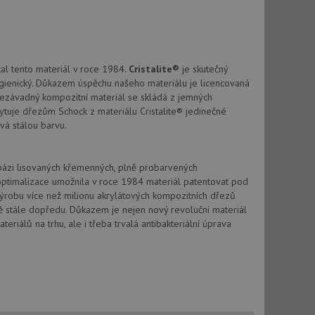
vatel používá
ou koncový uživatel
ebu.
, ale pokud je
e pravděpodobně
kal tento materiál v roce 1984.
Cristalite®
je skutečný
, ale pokud je
hygienický. Důkazem úspěchu našeho materiálu je licencovaná
e pravděpodobně
nezávadný kompozitní materiál se skládá z jemných
skytuje dřezům Schock z materiálu Cristalite® jedinečné
t DoubleClick
vá stálou barvu.
stila, zda prohlížeč
okie.
ke sledování
 bázi lisovaných křemenných, plně probarvených
optimalizace umožnila v roce 1984 materiál patentovat pod
t Doubleclick a
výrobu více než milionu akrylátových kompozitních dřezů
vatel používá
vě stále dopředu. Důkazem je nejen nový revoluční materiál
ou koncový uživatel
ebu.
riálů na trhu, ale i třeba trvalá antibakteriální úprava
e sledování
be vložená do
webu používá novou