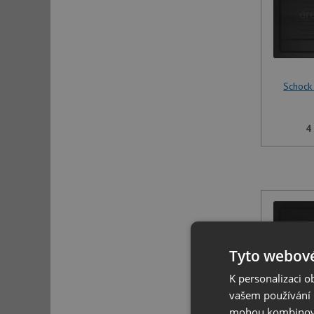
Schock
4
Tyto webové
K personalizaci 
vašem používání n
mohou kombinovat
Schock