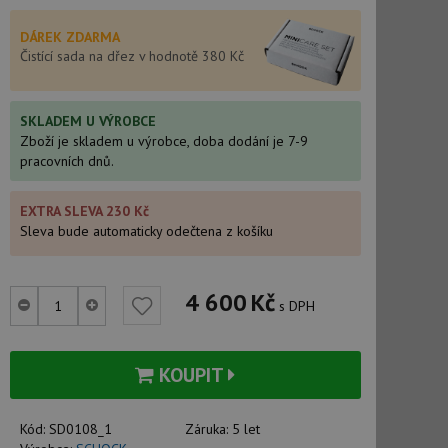
DÁREK ZDARMA
Čistící sada na dřez v hodnotě 380 Kč
SKLADEM U VÝROBCE
Zboží je skladem u výrobce, doba dodání je 7-9
pracovních dnů.
EXTRA SLEVA 230 Kč
Sleva bude automaticky odečtena z košíku
4 600
Kč
s DPH
KOUPIT
Kód:
SD0108_1
Záruka:
5 let