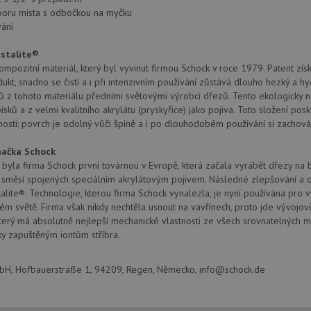
provádí informace o tom, jak koncový uži
.doubleclick.net
webové stránky a jakoukoli reklamu, kter
poru místa s odbočkou na myčku
mohl vidět před návštěvou uvedeného w
ání
.seznam.cz
4 týdny 2
Toto je velmi běžný název souboru cookie
dny
nalezen jako soubor cookie relace, bud
istalite®
použit jako pro správu stavu relace.
ompozitní materiál, který byl vyvinut firmou Schock v roce 1979. Patent zís
.schock-
4 týdny 2
Toto je velmi běžný název souboru cookie
dukt, snadno se čistí a i při intenzivním používání zůstává dlouho hezký a 
drezy.cz
dny
nalezen jako soubor cookie relace, bud
 z tohoto materiálu předními světovými výrobci dřezů. Tento ekologicky 
použit jako pro správu stavu relace.
písků a z velmi kvalitního akrylátu (pryskyřice) jako pojiva. Toto složení po
15 minut
Tento soubor cookie nastavuje společnos
Google LLC
tnosti: povrch je odolný vůči špíně a i po dlouhodobém používání si zachová
(kterou vlastní společnost Google), aby zji
.doubleclick.net
návštěvníka webu podporuje soubory co
ačka Schock
Zavřením
Tento soubor cookie nastavuje YouTube 
Google LLC
byla firma Schock první továrnou v Evropě, která začala vyrábět dřezy na
prohlížeče
zobrazení vložených videí.
.youtube.com
h směsí spojených speciálním akrylátovým pojivem. Následné zlepšování a 
3 měsíce
Tento soubor cookie nastavuje společnos
Google LLC
alite®. Technologie, kterou firma Schock vynalezla, je nyní používána pro 
provádí informace o tom, jak koncový uži
.schock-
ém světě. Firma však nikdy nechtěla usnout na vavřínech, proto jde vývojo
webové stránky a jakoukoli reklamu, kter
drezy.cz
mohl vidět před návštěvou uvedeného w
který má absolutně nejlepší mechanické vlastnosti ze všech srovnatelných mate
ky zapuštěným iontům stříbra.
T_TOKEN
.youtube.com
6 měsíců
E
6 měsíců
Tento soubor cookie nastavuje Youtube k
Google LLC
, Hofbauerstraße 1, 94209, Regen, Německo, info@schock.de
uživatelských předvoleb pro videa Youtu
.youtube.com
webů; může také určit, zda návštěvník 
nebo starou verzi rozhraní Youtube.