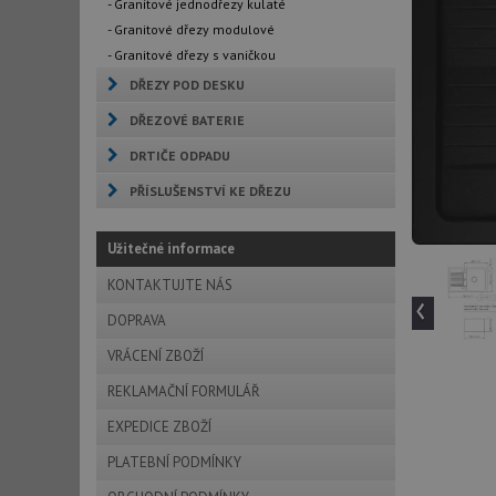
- Granitové jednodřezy kulaté
- Granitové dřezy modulové
- Granitové dřezy s vaničkou
DŘEZY POD DESKU
DŘEZOVÉ BATERIE
DRTIČE ODPADU
PŘÍSLUŠENSTVÍ KE DŘEZU
Užitečné informace
KONTAKTUJTE NÁS
‹
DOPRAVA
VRÁCENÍ ZBOŽÍ
REKLAMAČNÍ FORMULÁŘ
EXPEDICE ZBOŽÍ
PLATEBNÍ PODMÍNKY