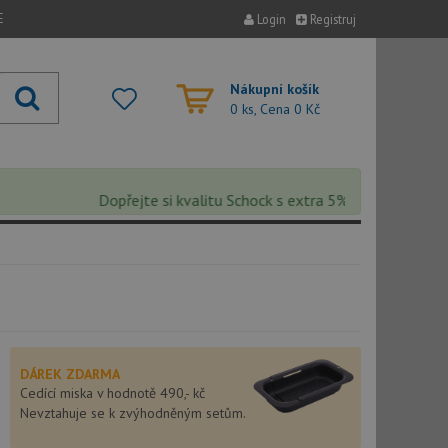
E
Login
Registruj
Nákupní košík
0 ks, Cena
0 Kč
Dopřejte si kvalitu Schock s extra 5% slevou – sleva se 
DÁREK ZDARMA
Cedící miska v hodnotě 490,- kč
Nevztahuje se k zvýhodněným setům.