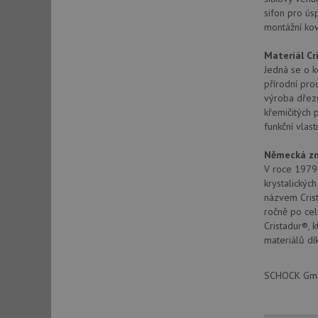
sifon pro ús
montážní kov
sid
Materiál Cr
Jedná se o k
sid
přírodní pro
výroba dřezů
křemičitých 
test_cookie
funkční vlas
Německá zn
YSC
V roce 1979 
krystalickýc
_gcl_au
názvem Crist
ročně po cel
Cristadur®, 
materiálů dí
__Secure-ROLLOU
VISITOR_INFO1_LIV
SCHOCK GmbH