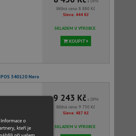
s DPH
Běžná cena:
8 880
Kč
Sleva:
444
Kč
SKLADEM U VÝROBCE
KOUPIT
 EPOS 540120 Nero
9 243 Kč
s DPH
Běžná cena:
9 730
Kč
Sleva:
487
Kč
 Informace o
SKLADEM U VÝROBCE
tnery, kteří je
máždili při vašem