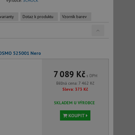
Výrobce:
SCHOCK
varianty
Dotaz k produktu
Vzorník barev
COSMO 525001 Nero
7 089 Kč
s DPH
Běžná cena:
7 462
Kč
Sleva:
373
Kč
SKLADEM U VÝROBCE
KOUPIT