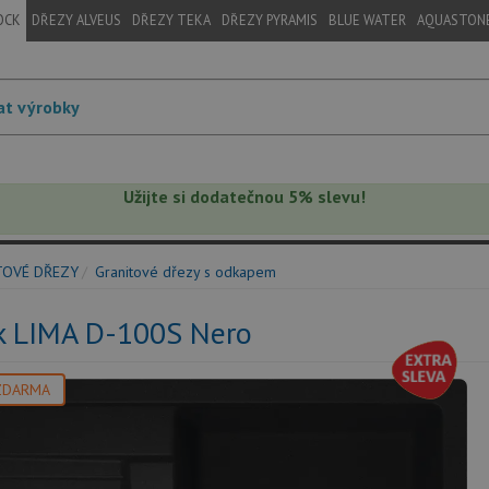
OCK
DŘEZY ALVEUS
DŘEZY TEKA
DŘEZY PYRAMIS
BLUE WATER
AQUASTON
Užijte si dodatečnou 5% slevu!
TOVÉ DŘEZY
Granitové dřezy s odkapem
k LIMA D-100S Nero
ZDARMA