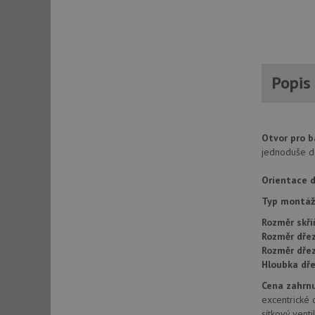
AWSALBCORS
CookieScriptConse
Popis
AUTORIZACE
Otvor pro b
jednoduše d
Orientace d
Název
Název
Typ montáž
_ga
Rozměr skří
VISITOR_PRIVACY_
Rozměr dřez
Rozměr dře
Hloubka dře
_ga_9T91YFLEPX
Cena zahrnu
__Secure-YNID
excentrické 
IDE
sítkový vent