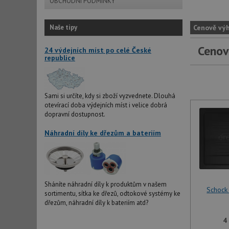
OBCHODNÍ PODMÍNKY
Naše tipy
Cenově vý
Cenov
24 výdejních míst po celé České
republice
Sami si určíte, kdy si zboží vyzvednete. Dlouhá
otevírací doba výdejních míst i velice dobrá
dopravní dostupnost.
Náhradní díly ke dřezům a bateriím
Sháníte náhradní díly k produktům v našem
Schock
sortimentu, sítka ke dřezů, odtokové systémy ke
dřezům, náhradní díly k bateriím atd?
4