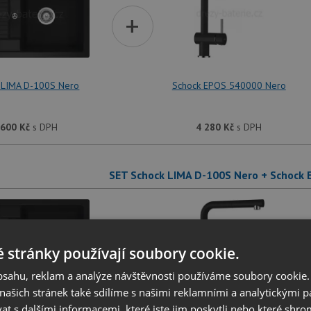
+
 LIMA D-100S Nero
Schock EPOS 540000 Nero
 600
Kč
s DPH
4 280
Kč
s DPH
SET Schock LIMA D-100S Nero + Schock
+
 stránky používají soubory cookie.
obsahu, reklam a analýze návštěvnosti používáme soubory cookie.
ašich stránek také sdílíme s našimi reklamními a analytickými par
 s dalšími informacemi, které jste jim poskytli nebo které shro
 LIMA D-100S Nero
Schock EPOS 540120 Nero