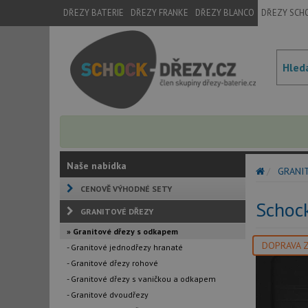
DŘEZY BATERIE
DŘEZY FRANKE
DŘEZY BLANCO
DŘEZY SCH
Naše nabídka
GRANI
CENOVĚ VÝHODNÉ SETY
Schoc
GRANITOVÉ DŘEZY
» Granitové dřezy s odkapem
DOPRAVA 
- Granitové jednodřezy hranaté
- Granitové dřezy rohové
- Granitové dřezy s vaničkou a odkapem
- Granitové dvoudřezy