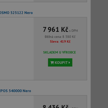
COSMO 525122 Nero
7 961 Kč
s DPH
Běžná cena:
8 380
Kč
Sleva:
419
Kč
SKLADEM U VÝROBCE
KOUPIT
 EPOS 540000 Nero
8 436 Kč