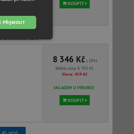
KOUPIT
E PŘIJMOUT
 DAJA 522000 Nero
Nezařazené
soubory
8 346 Kč
s DPH
Běžná cena:
8 785
Kč
Sleva:
439
Kč
řazené soubory
SKLADEM U VÝROBCE
 správa účtu. Webové
KOUPIT
ci zařízení, která
používání a zlepšila
h 45 setů