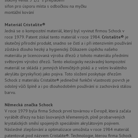
soubory
sifon pro úsporu místa s odbočkou na myčku
montážní kování
Materiál Cristalite®
Jedná se o kompozitní materiál, který byl vyvinut firmou Schock v
roce 1979. Patent získal tento materiál v roce 1984.
Cristalite®
je
skutečný přírodní produkt, snadno se čistí a i při intenzivním používání
Nezbytně nutné soubory
Výkonové soubory
zůstává dlouho hezký a hygienický. Důkazem úspěchu našeho
Soubory cílení
Funkční soubory
materiálu je licencovaná výroba dřezů z tohoto materiálu předními
světovými výrobci dřezů. Tento ekologicky nezávadný kompozitní
Nezařazené soubory
materiál se skládá z jemných křemičitých písků a z velmi kvalitního
akrylátu (pryskyřice) jako pojiva. Toto složení poskytuje dřezům
Nezbytně nutné soubory cookie umožňují základní
funkce webových stránek, jako je přihlášení
Schock z materiálu Cristalite® jedinečné funkční vlastnosti: povrch je
uživatele a správa účtu. Webové stránky nelze bez
odolný vůči špíně a i po dlouhodobém používání si zachovává stálou
nezbytně nutných souborů cookie správně používat.
barvu.
Poskytovatel
/
Název
Vyprší
Popis
Doména
Německá značka Schock
V roce 1979 byla firma Schock první továrnou v Evropě, která začala
udid
.schock-drezy.cz
4 týdny 2
Tento 
vyrábět dřezy na bázi lisovaných křemenných, plně probarvených
dny
se pou
jedine
krystalických směsí spojených speciálním akrylátovým pojivem.
identif
Následné zlepšování a optimalizace umožnila v roce 1984 materiál
zařízen
mají př
patentovat pod názvem Cristalite®. Technologie, kterou firma Schock