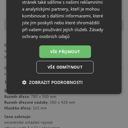
stránek také sdílíme s našimi reklamními
a analytickými partnery, kteří je mohou
kombinovat s dalšími informacemi, které
jste jim poskytli nebo které shromáždili
Popis produktu
při vašem používání jejich služeb.
Zásady
ochrany osobních údajů
Otvor pro baterii:
na spodní straně má dřez 2 částečně předvrtané
otvory průměru 35 mm pro umístění baterie a excentru. Tyto otvory
VŠE PŘIJMOUT
je možné jednoduše dovrtat diamantovým vrtákem 35 mm.
VŠE ODMÍTNOUT
Orientace dřezu:
dřez je libovolně otočný, je možné jej nainstalovat
s odkapem doleva i doprava
ZOBRAZIT PODROBNOSTI
Typ montáže dřezu:
standartní uložení na desku
Rozměr skříňky:
od 500 mm
Nezbytně
Výkonové
Soubory
Rozměr dřezu:
780 x 500 mm
nutné
soubory
cílení
Rozměr dřezové nádoby:
380 x 428 mm
soubory
Hloubka dřezu:
165 mm
Cena zahrnuje:
excentrické ovládání výpusti
Funkční soubory
Nezařazené
sítkový ventil 3 1/2" s přepadem