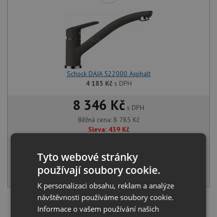
Schock DAJA 522000 Asphalt
4 185
Kč
s DPH
8 346 Kč
s DPH
Běžná cena:
8 785
Kč
Sleva:
439
Kč
SKLADEM U VÝROBCE
Tyto webové stránky
používají soubory cookie.
KOUPIT
K personalizaci obsahu, reklam a analýze
návštěvnosti používáme soubory cookie.
Načíst dalších 5 ze zbývajících 41 setů
Informace o vašem používání našich