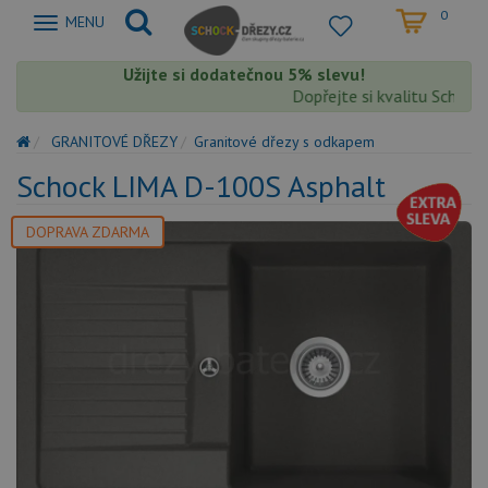
0
Zobrazit
MENU
nabidku
Užijte si dodatečnou 5% slevu!
Dopřejte si kvalitu Schock s
GRANITOVÉ DŘEZY
Granitové dřezy s odkapem
Schock LIMA D-100S Asphalt
DOPRAVA ZDARMA