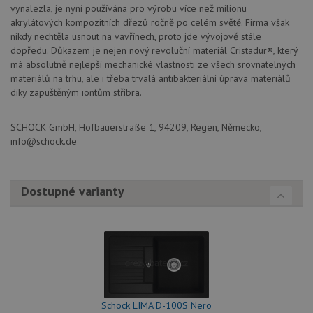
webov
vynalezla, je nyní používána pro výrobu více než milionu
stránc
sledov
akrylátových kompozitních dřezů ročně po celém světě. Firma však
použív
nikdy nechtěla usnout na vavřínech, proto jde vývojově stále
zlepšil
dopředu. Důkazem je nejen nový revoluční materiál Cristadur®, který
uživat
zkušen
má absolutně nejlepší mechanické vlastnosti ze všech srovnatelných
materiálů na trhu, ale i třeba trvalá antibakteriální úprava materiálů
AWSALBCORS
1 týden
Pro
Amazon.com Inc.
pokrač
widget-
díky zapuštěným iontům stříbra.
podpo
mediator.zopim.com
lepivos
případ
SCHOCK GmbH, Hofbauerstraße 1, 94209, Regen, Německo,
použit
po aktu
info@schock.de
zásadách ochrany soukromí společnosti Google
Chrom
vytvář
další 
cookie
lepivos
Dostupné varianty
každou
těchto
lepivos
založe
trvání 
názve
AWSA
(ALB).
CookieScriptConsent
5 měsíců
Tento 
CookieScript
4 týdny
cookie
www.schock-
Schock LIMA D-100S Nero
použív
drezy.cz