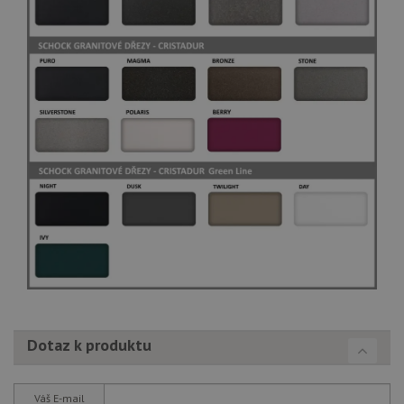
tak
ná
we
no
sta
roz
Yo
Dotaz k produktu
Váš E-mail