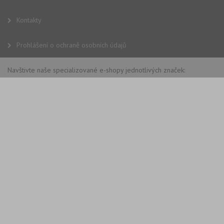
Kontakty
Prohlášení o ochraně osobních údajů
Navštivte naše specializované e-shopy jednotlivých značek: