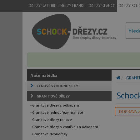
DŘEZY BATERIE
DŘEZY FRANKE
DŘEZY BLANCO
DŘEZY SCH
Naše nabídka
GRANI
CENOVĚ VÝHODNÉ SETY
Schoc
GRANITOVÉ DŘEZY
- Granitové dřezy s odkapem
DOPRAVA 
- Granitové jednodřezy hranaté
- Granitové dřezy rohové
- Granitové dřezy s vaničkou a odkapem
- Granitové dvoudřezy