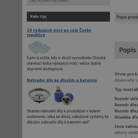
OBCHODNÍ PODMÍNKY
Naše tipy
Popis prod
24 výdejních míst po celé České
republice
Popis
Sami si určíte, kdy si zboží vyzvednete. Dlouhá
otevírací doba výdejních míst i velice dobrá
dopravní dostupnost.
Otvor pro b
Náhradní díly ke dřezům a bateriím
dávkovače s
Typ montáž
Rozměr skří
Rozměr dřez
Rozměr dře
Sháníte náhradní díly k produktům v našem
sortimentu, sítka ke dřezů, odtokové systémy ke
Hloubka dře
dřezům, náhradní díly k bateriím atd?
Cena zahrnu
sítkový vent