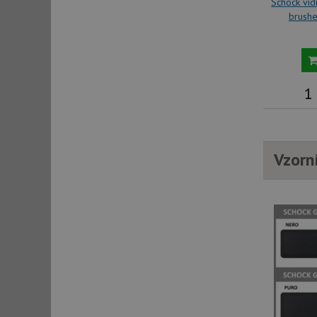
Schock vid
brush
sid
sid
1
test_cookie
Vzorn
YSC
_gcl_au
__Secure-ROLLOU
VISITOR_INFO1_LIV