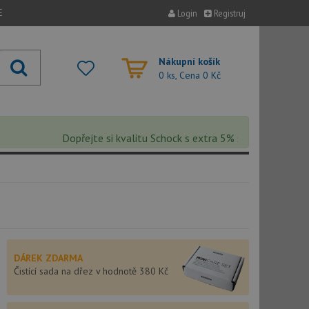
E
Login
Registruj
Nákupní košík
0 ks, Cena
0 Kč
Dopřejte si kvalitu Schock s extra 5% slevou – sleva se a
DÁREK ZDARMA
Čistící sada na dřez v hodnotě 380 Kč