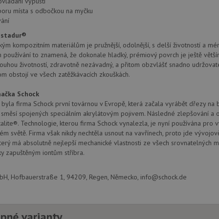
ovládání výpusti
poru místa s odbočkou na myčku
ání
ristadur®
kým kompozitním materiálům je pružnější, odolnější, s delší životností a méně
používání to znamená, že dokonale hladký, prémiový povrch je ještě větší
louhou životností, zdravotně nezávadný, a přitom obzvlášť snadno udržovat
tom obstojí ve všech zatěžkávacích zkouškách.
ačka Schock
byla firma Schock první továrnou v Evropě, která začala vyrábět dřezy na
h směsí spojených speciálním akrylátovým pojivem. Následné zlepšování a 
alite®. Technologie, kterou firma Schock vynalezla, je nyní používána pro 
ém světě. Firma však nikdy nechtěla usnout na vavřínech, proto jde vývojo
který má absolutně nejlepší mechanické vlastnosti ze všech srovnatelných mate
ky zapuštěným iontům stříbra.
, Hofbauerstraße 1, 94209, Regen, Německo, info@schock.de
pné varianty