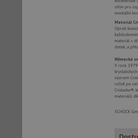
excentrické 
sifon pro ús
montážní kov
Materiál C
Oproti klasic
každodenním 
materiál s d
dotek, a při
Německá zn
V roce 1979 
krystalickýc
názvem Crist
ročně po cel
Cristadur®, 
materiálů dí
SCHOCK GmbH
Dostu