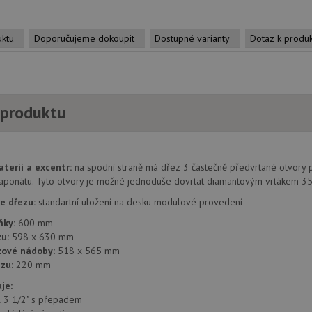
uktu
Doporučujeme dokoupit
Dostupné varianty
Dotaz k produ
 produktu
aterii a excentr:
na spodní straně má dřez 3 částečně předvrtané otvory 
aponátu. Tyto otvory je možné jednoduše dovrtat diamantovým vrtákem 3
e dřezu:
standartní uložení na desku modulové provedení
ňky:
600 mm
u:
598 x 630 mm
zové nádoby:
518 x 565 mm
zu:
220 mm
je:
il 3 1/2" s přepadem