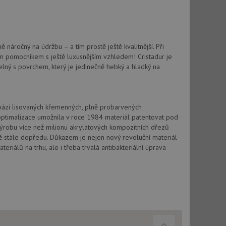
 náročný na údržbu – a tím prostě ještě kvalitnější. Při
m pomocníkem s ještě luxusnějším vzhledem! Cristadur je
elný s povrchem, který je jedinečně hebký a hladký na
 bázi lisovaných křemenných, plně probarvených
optimalizace umožnila v roce 1984 materiál patentovat pod
výrobu více než milionu akrylátových kompozitních dřezů
vě stále dopředu. Důkazem je nejen nový revoluční materiál
riálů na trhu, ale i třeba trvalá antibakteriální úprava