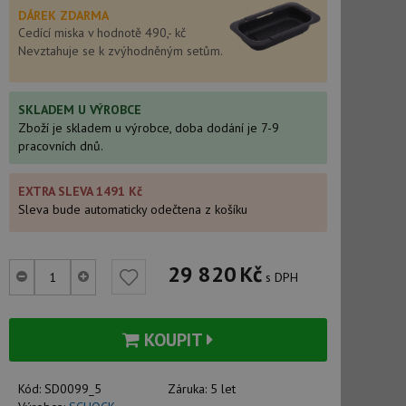
DÁREK ZDARMA
Cedící miska v hodnotě 490,- kč
Nevztahuje se k zvýhodněným setům.
SKLADEM U VÝROBCE
Zboží je skladem u výrobce, doba dodání je 7-9
pracovních dnů.
EXTRA SLEVA 1491 Kč
Sleva bude automaticky odečtena z košíku
29 820
Kč
s DPH
KOUPIT
Kód:
SD0099_5
Záruka:
5 let