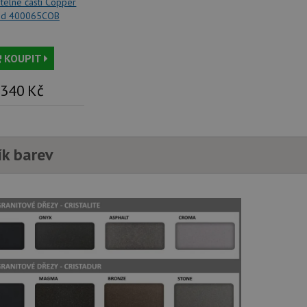
itelné části Copper
provádí informace o tom, jak koncový uži
.doubleclick.net
webové stránky a jakoukoli reklamu, kter
ed 400065COB
mohl vidět před návštěvou uvedeného w
.seznam.cz
4 týdny 2
Toto je velmi běžný název souboru cookie
dny
nalezen jako soubor cookie relace, bud
KOUPIT
použit jako pro správu stavu relace.
.schock-
4 týdny 2
Toto je velmi běžný název souboru cookie
 340
Kč
drezy.cz
dny
nalezen jako soubor cookie relace, bud
použit jako pro správu stavu relace.
15 minut
Tento soubor cookie nastavuje společnos
Google LLC
(kterou vlastní společnost Google), aby zji
.doubleclick.net
návštěvníka webu podporuje soubory co
ík barev
Zavřením
Tento soubor cookie nastavuje YouTube 
Google LLC
prohlížeče
zobrazení vložených videí.
.youtube.com
3 měsíce
Tento soubor cookie nastavuje společnos
Google LLC
provádí informace o tom, jak koncový uži
.schock-
webové stránky a jakoukoli reklamu, kter
drezy.cz
mohl vidět před návštěvou uvedeného w
T_TOKEN
.youtube.com
6 měsíců
E
6 měsíců
Tento soubor cookie nastavuje Youtube k
Google LLC
uživatelských předvoleb pro videa Youtu
.youtube.com
webů; může také určit, zda návštěvník 
nebo starou verzi rozhraní Youtube.