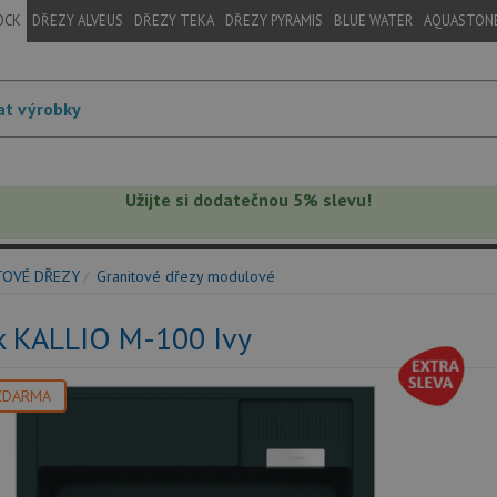
OCK
DŘEZY ALVEUS
DŘEZY TEKA
DŘEZY PYRAMIS
BLUE WATER
AQUASTON
Užijte si dodatečnou 5% slevu!
TOVÉ DŘEZY
Granitové dřezy modulové
k KALLIO M-100 Ivy
ZDARMA