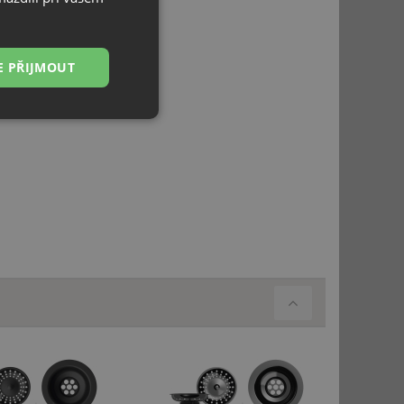
E PŘIJMOUT
Nezařazené
soubory
řazené soubory
 správa účtu. Webové
ci zařízení, která
používání a zlepšila