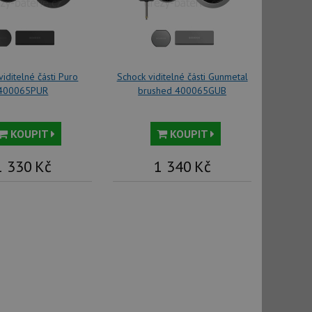
použití CORS po
 cookie lepivosti
ch na trvání s
cript.com k
viditelné části Puro
Schock viditelné části Gunmetal
y cookie
okie-Script.com
400065PUR
brushed 400065GUB
KOUPIT
KOUPIT
1 330
Kč
1 340
Kč
tics - což je
oogle. Tento soubor
uhlasu uživatele a
ím náhodně
ebem. Zaznamenává
í každého požadavku
zásadami ochrany
relacích a
 že jejich
respektovány.
vu relace.
t Doubleclick a