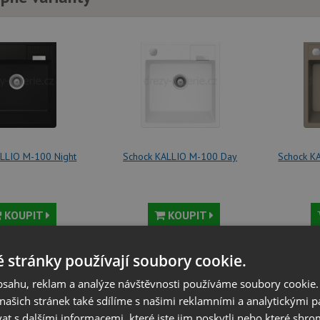
LLIO M-100 Night
Schock KALLIO M-100 Day
Schock K
KOUPIT
KOUPIT
 820
Kč
29 820
Kč
2
 stránky používají soubory cookie.
obsahu, reklam a analýze návštěvnosti používáme soubory cookie.
ašich stránek také sdílíme s našimi reklamními a analytickými par
 s dalšími informacemi, které jste jim poskytli nebo které shro