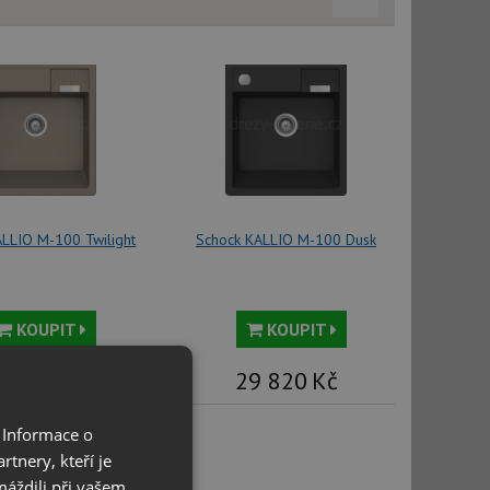
ALLIO M-100 Twilight
Schock KALLIO M-100 Dusk
KOUPIT
KOUPIT
9 820
Kč
29 820
Kč
 Informace o
tnery, kteří je
máždili při vašem