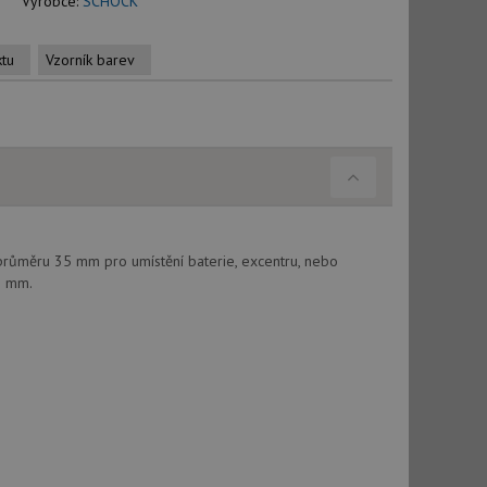
Výrobce:
SCHOCK
ktu
Vzorník barev
průměru 35 mm pro umístění baterie, excentru, nebo
5 mm.