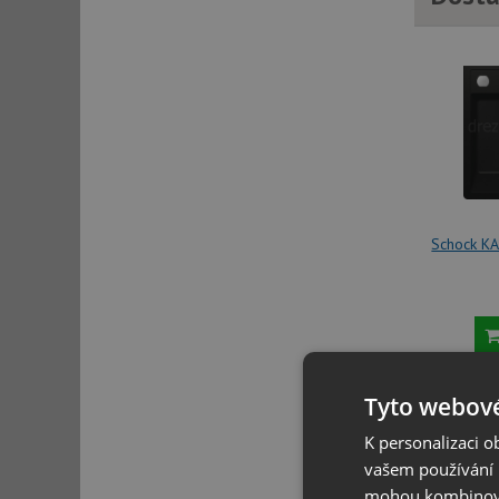
Schock KA
29
Tyto webové
K personalizaci 
vašem používání n
mohou kombinovat