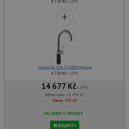
8 720
Kč
s DPH
+
Schock SC-520 555000 Magma
6 730
Kč
s DPH
14 677 Kč
s DPH
Běžná cena:
15 450
Kč
Sleva:
773
Kč
SKLADEM U VÝROBCE
KOUPIT