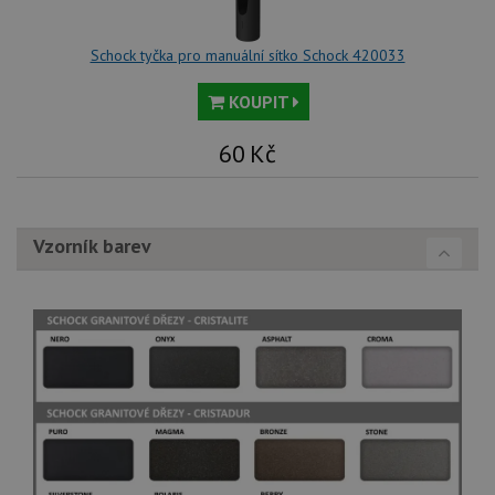
Schock tyčka pro manuální sítko Schock 420033
KOUPIT
60
Kč
Vzorník barev