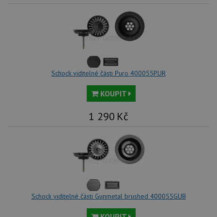
roz
Yo
Schock viditelné části Puro 400055PUR
KOUPIT
1 290
Kč
Schock viditelné části Gunmetal brushed 400055GUB
KOUPIT