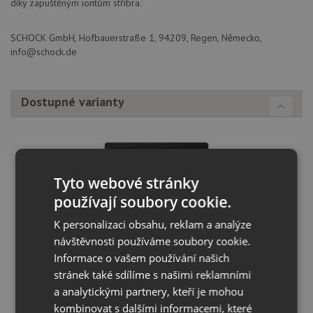
díky zapuštěným iontům stříbra.
SCHOCK GmbH, Hofbauerstraße 1, 94209, Regen, Německo,
info@schock.de
Dostupné varianty
Tyto webové stránky
používají soubory cookie.
K personalizaci obsahu, reklam a analýze
návštěvnosti používáme soubory cookie.
Schock KAIA N-100 Puro
Informace o vašem používání našich
stránek také sdílíme s našimi reklamními
KOUPIT
a analytickými partnery, kteří je mohou
kombinovat s dalšími informacemi, které