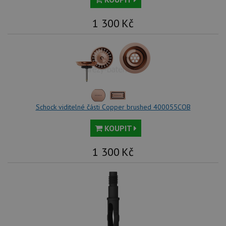
1 300
Kč
Schock viditelné části Copper brushed 400055COB
KOUPIT
1 300
Kč