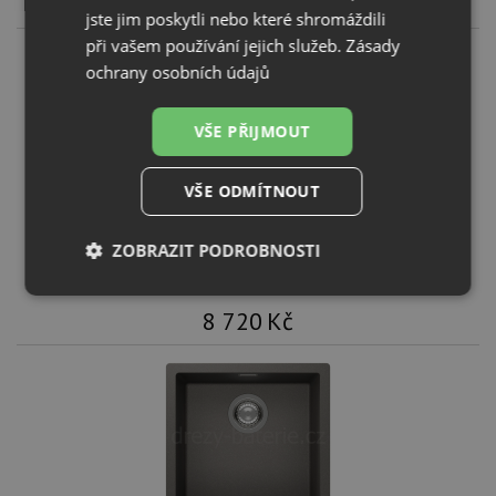
8 720
Kč
jste jim poskytli nebo které shromáždili
při vašem používání jejich služeb.
Zásady
ochrany osobních údajů
VŠE PŘIJMOUT
VŠE ODMÍTNOUT
Schock KAIA N-100 Stone
ZOBRAZIT PODROBNOSTI
KOUPIT
Nezbytně
Výkonové
Soubory
nutné
soubory
cílení
8 720
Kč
soubory
Funkční soubory
Nezařazené
soubory