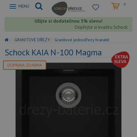
0
Zobrazit
MENU
nabidku
Užijte si dodatečnou 5% slevu!
Dopřejte si kvalitu Schock s extr
GRANITOVÉ DŘEZY
Granitové jednodřezy hranaté
Schock KAIA N-100 Magma
DOPRAVA ZDARMA