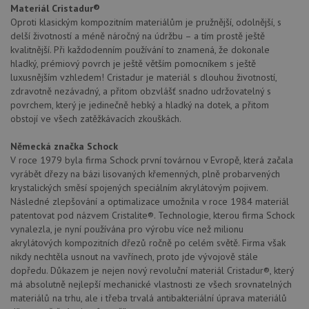
Materiál Cristadur®
Oproti klasickým kompozitním materiálům je pružnější, odolnější, s
delší životností a méně náročný na údržbu – a tím prostě ještě
kvalitnější. Při každodenním používání to znamená, že dokonale
hladký, prémiový povrch je ještě větším pomocníkem s ještě
luxusnějším vzhledem! Cristadur je materiál s dlouhou životností,
zdravotně nezávadný, a přitom obzvlášť snadno udržovatelný s
povrchem, který je jedinečně hebký a hladký na dotek, a přitom
obstojí ve všech zatěžkávacích zkouškách.
Německá značka Schock
V roce 1979 byla firma Schock první továrnou v Evropě, která začala
vyrábět dřezy na bázi lisovaných křemenných, plně probarvených
krystalických směsí spojených speciálním akrylátovým pojivem.
Následné zlepšování a optimalizace umožnila v roce 1984 materiál
patentovat pod názvem Cristalite®. Technologie, kterou firma Schock
vynalezla, je nyní používána pro výrobu více než milionu
akrylátových kompozitních dřezů ročně po celém světě. Firma však
nikdy nechtěla usnout na vavřínech, proto jde vývojově stále
dopředu. Důkazem je nejen nový revoluční materiál Cristadur®, který
má absolutně nejlepší mechanické vlastnosti ze všech srovnatelných
materiálů na trhu, ale i třeba trvalá antibakteriální úprava materiálů