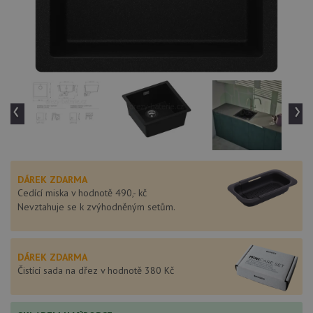
‹
›
DÁREK ZDARMA
Cedící miska v hodnotě 490,- kč
Nevztahuje se k zvýhodněným setům.
DÁREK ZDARMA
Čistící sada na dřez v hodnotě 380 Kč