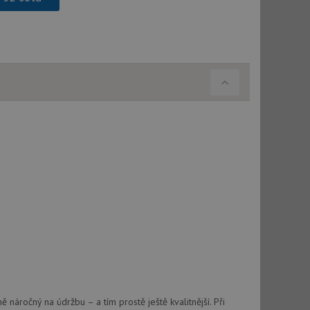
použití CORS po
 cookie lepivosti
ch na trvání s
cript.com k
y cookie
okie-Script.com
tics - což je
oogle. Tento soubor
uhlasu uživatele a
ím náhodně
ebem. Zaznamenává
í každého požadavku
zásadami ochrany
relacích a
 že jejich
respektovány.
vu relace.
 náročný na údržbu – a tím prostě ještě kvalitnější. Při
t Doubleclick a