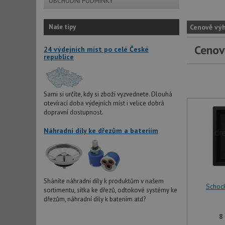
OBCHODNÍ PODMÍNKY
Naše tipy
Cenově vý
Cenov
24 výdejních míst po celé České
republice
Sami si určíte, kdy si zboží vyzvednete. Dlouhá
otevírací doba výdejních míst i velice dobrá
dopravní dostupnost.
Náhradní díly ke dřezům a bateriím
Sháníte náhradní díly k produktům v našem
Schoc
sortimentu, sítka ke dřezů, odtokové systémy ke
dřezům, náhradní díly k bateriím atd?
8