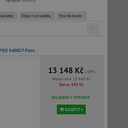
Výrobce:
SCHOCK
varianty
Dotaz k produktu
Vzorník barev
EPOS 540027 Puro
13 148 Kč
s DPH
Běžná cena:
13 840
Kč
Sleva:
692
Kč
SKLADEM U VÝROBCE
KOUPIT