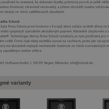
provádí informace o tom, jak koncový uži
.doubleclick.net
používání to znamená, že dokonale hladký, prémiový povrch je ještě větší
webové stránky a jakoukoli reklamu, kter
louhou životností, zdravotně nezávadný, a přitom obzvlášť snadno udržovat
mohl vidět před návštěvou uvedeného w
tom obstojí ve všech zatěžkávacích zkouškách.
.seznam.cz
4 týdny 2
Toto je velmi běžný název souboru cookie
dny
nalezen jako soubor cookie relace, bud
ačka Schock
použit jako pro správu stavu relace.
byla firma Schock první továrnou v Evropě, která začala vyrábět dřezy na
.schock-
4 týdny 2
Toto je velmi běžný název souboru cookie
h směsí spojených speciálním akrylátovým pojivem. Následné zlepšování a 
drezy.cz
dny
nalezen jako soubor cookie relace, bud
použit jako pro správu stavu relace.
alite®. Technologie, kterou firma Schock vynalezla, je nyní používána pro 
ém světě. Firma však nikdy nechtěla usnout na vavřínech, proto jde vývojo
15 minut
Tento soubor cookie nastavuje společnos
Google LLC
který má absolutně nejlepší mechanické vlastnosti ze všech srovnatelných mate
(kterou vlastní společnost Google), aby zji
.doubleclick.net
návštěvníka webu podporuje soubory co
ky zapuštěným iontům stříbra.
Zavřením
Tento soubor cookie nastavuje YouTube 
Google LLC
prohlížeče
zobrazení vložených videí.
.youtube.com
, Hofbauerstraße 1, 94209, Regen, Německo, info@schock.de
3 měsíce
Tento soubor cookie nastavuje společnos
Google LLC
provádí informace o tom, jak koncový uži
.schock-
webové stránky a jakoukoli reklamu, kter
drezy.cz
mohl vidět před návštěvou uvedeného w
pné varianty
T_TOKEN
.youtube.com
6 měsíců
E
6 měsíců
Tento soubor cookie nastavuje Youtube k
Google LLC
uživatelských předvoleb pro videa Youtu
.youtube.com
webů; může také určit, zda návštěvník 
nebo starou verzi rozhraní Youtube.