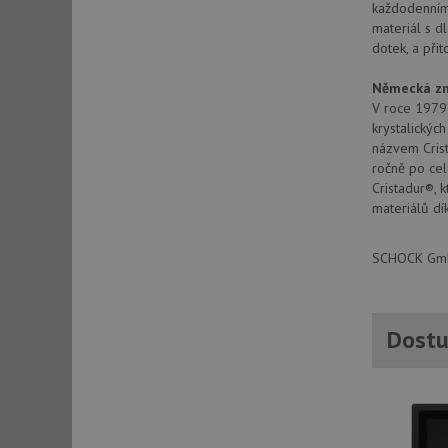
každodenním 
materiál s d
dotek, a při
sid
Německá zn
V roce 1979 
sid
krystalickýc
názvem Crist
ročně po cel
test_cookie
Cristadur®, 
materiálů dí
YSC
SCHOCK GmbH
_gcl_au
Dostu
__Secure-ROLLOU
VISITOR_INFO1_LIV