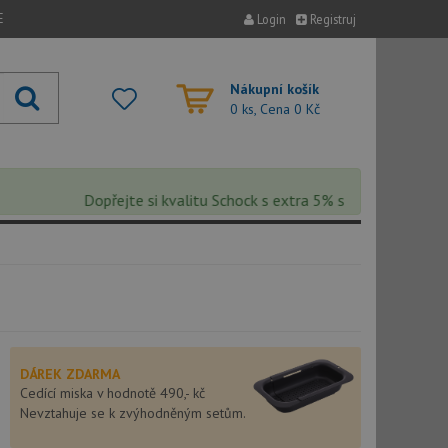
E
Login
Registruj
Nákupní košík
0 ks, Cena
0 Kč
Dopřejte si kvalitu Schock s extra 5% slevou – sleva se au
DÁREK ZDARMA
Cedící miska v hodnotě 490,- kč
Nevztahuje se k zvýhodněným setům.