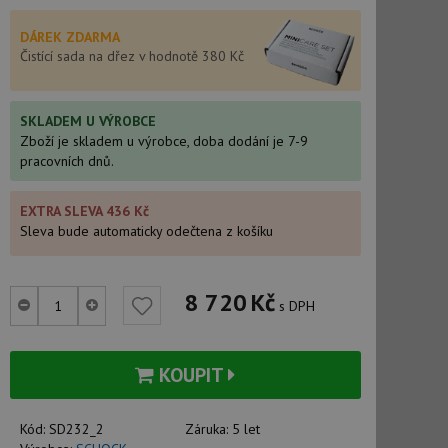
DÁREK ZDARMA
Čistící sada na dřez v hodnotě 380 Kč
SKLADEM U VÝROBCE
Zboží je skladem u výrobce, doba dodání je 7-9
pracovních dnů.
EXTRA SLEVA 436 Kč
Sleva bude automaticky odečtena z košíku
8 720
Kč
s DPH
KOUPIT
Kód:
SD232_2
Záruka:
5 let