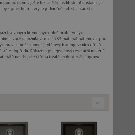
vatel používá
m pomocníkem s ještě luxusnějším vzhledem! Cristadur je
ou koncový uživatel
elný s povrchem, který je jedinečně hebký a hladký na
ebu.
, ale pokud je
e pravděpodobně
 bázi lisovaných křemenných, plně probarvených
, ale pokud je
optimalizace umožnila v roce 1984 materiál patentovat pod
e pravděpodobně
výrobu více než milionu akrylátových kompozitních dřezů
vě stále dopředu. Důkazem je nejen nový revoluční materiál
t DoubleClick
riálů na trhu, ale i třeba trvalá antibakteriální úprava
stila, zda prohlížeč
okie.
ke sledování
t Doubleclick a
vatel používá
ou koncový uživatel
ebu.
e sledování
be vložená do
webu používá novou