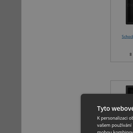
Schoc
8
Tyto webové
K personalizaci 
vašem používání n
mohou kombinovat
Schoc