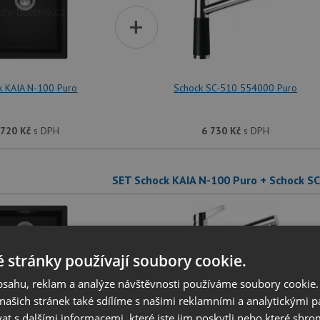
+
k KAIA N-100 Puro
Schock SC-510 554000 Puro
 720
Kč
s DPH
6 730
Kč
s DPH
SET Schock KAIA N-100 Puro + Schock S
+
 stránky používají soubory cookie.
obsahu, reklam a analýze návštěvnosti používáme soubory cookie.
ašich stránek také sdílíme s našimi reklamními a analytickými par
 s dalšími informacemi, které jste jim poskytli nebo které shro
k KAIA N-100 Puro
Schock SC-510 554120 Puro