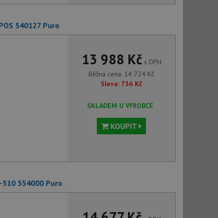
EPOS 540127 Puro
13 988 Kč
s DPH
Běžná cena:
14 724
Kč
Sleva:
736
Kč
SKLADEM U VÝROBCE
KOUPIT
C-510 554000 Puro
14 677 Kč