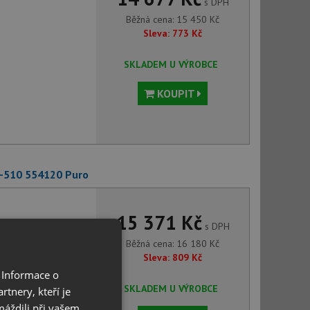
s DPH
Běžná cena:
15 450
Kč
Sleva:
773
Kč
SKLADEM U VÝROBCE
KOUPIT
C-510 554120 Puro
15 371 Kč
s DPH
Běžná cena:
16 180
Kč
Sleva:
809
Kč
 Informace o
SKLADEM U VÝROBCE
tnery, kteří je
máždili při vašem