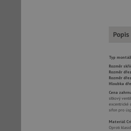
AWSALBCORS
CookieScriptConse
Popis
AUTORIZACE
Typ montáž
Rozměr skří
Rozměr dře
Rozměr dře
Název
Název
Hloubka dře
_ga
Cena zahrnu
VISITOR_PRIVACY_
sítkový vent
excentrické 
sifon pro ús
_ga_9T91YFLEPX
__Secure-YNID
Materiál C
Oproti klasic
IDE