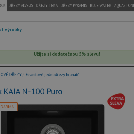
OCK
DŘEZY ALVEUS
DŘEZY TEKA
DŘEZY PYRAMIS
BLUE WATER
AQUASTON
Užijte si dodatečnou 5% slevu!
TOVÉ DŘEZY
Granitové jednodřezy hranaté
k KAIA N-100 Puro
ZDARMA