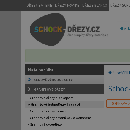
DŘEZY BATERIE
DŘEZY FRANKE
DŘEZY BLANCO
DŘEZY SCH
Naše nabídka
GRANI
CENOVĚ VÝHODNÉ SETY
Schoc
GRANITOVÉ DŘEZY
- Granitové dřezy s odkapem
DOPRAVA 
» Granitové jednodřezy hranaté
- Granitové dřezy rohové
- Granitové dřezy s vaničkou a odkapem
- Granitové dvoudřezy