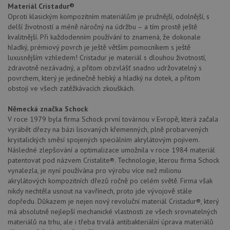
Materiál Cristadur®
Oproti klasickým kompozitním materiálům je pružnější, odolnější, s
delší životností a méně náročný na údržbu – a tím prostě ještě
kvalitnější. Při každodenním používání to znamená, že dokonale
hladký, prémiový povrch je ještě větším pomocníkem s ještě
luxusnějším vzhledem! Cristadur je materiál s dlouhou životností,
zdravotně nezávadný, a přitom obzvlášť snadno udržovatelný s
povrchem, který je jedinečně hebký a hladký na dotek, a přitom
obstojí ve všech zatěžkávacích zkouškách.
Německá značka Schock
V roce 1979 byla firma Schock první továrnou v Evropě, která začala
vyrábět dřezy na bázi lisovaných křemenných, plně probarvených
krystalických směsí spojených speciálním akrylátovým pojivem.
Následné zlepšování a optimalizace umožnila v roce 1984 materiál
patentovat pod názvem Cristalite®. Technologie, kterou firma Schock
vynalezla, je nyní používána pro výrobu více než milionu
akrylátových kompozitních dřezů ročně po celém světě. Firma však
nikdy nechtěla usnout na vavřínech, proto jde vývojově stále
dopředu. Důkazem je nejen nový revoluční materiál Cristadur®, který
má absolutně nejlepší mechanické vlastnosti ze všech srovnatelných
materiálů na trhu, ale i třeba trvalá antibakteriální úprava materiálů