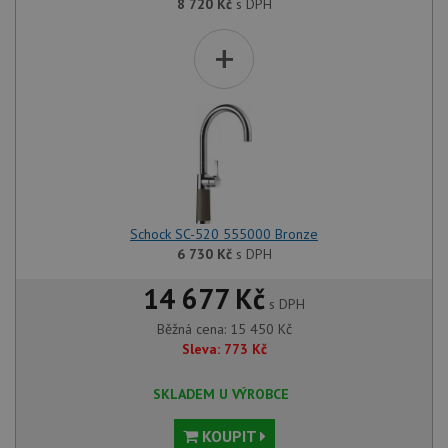
8 720
Kč
s DPH
+
Schock SC-520 555000 Bronze
6 730
Kč
s DPH
14 677 Kč
s DPH
Běžná cena:
15 450
Kč
Sleva:
773
Kč
SKLADEM U VÝROBCE
KOUPIT