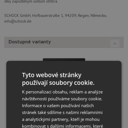
díky zapuštěným iontům stříbra.
SCHOCK GmbH, Hofbauerstraße 1, 94209, Regen, Německo,
info@schock.de
Dostupné varianty
Tyto webové stránky
používají soubory cookie.
K personalizaci obsahu, reklam a analýze
návštěvnosti používáme soubory cookie.
Schock KAIA N-100 Magma
Informace o vašem používání našich
stránek také sdílíme s našimi reklamními
KOUPIT
a analytickými partnery, kteří je mohou
kombinovat s dalšími informacemi, které