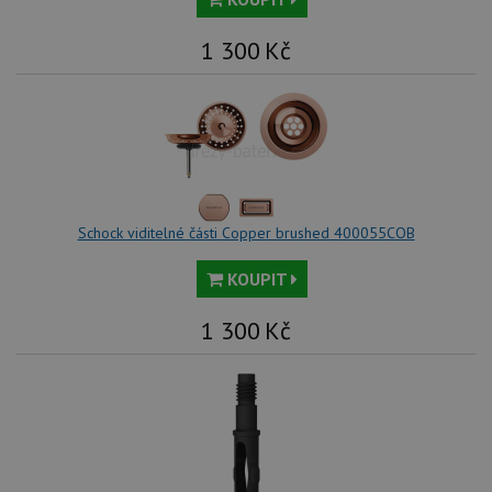
1 300
Kč
Schock viditelné části Copper brushed 400055COB
KOUPIT
1 300
Kč