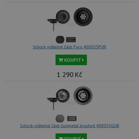
roz
Yo
Schock viditelné části Puro 400055PUR
KOUPIT
1 290
Kč
Schock viditelné části Gunmetal brushed 400055GUB
KOUPIT