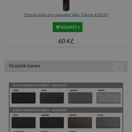
Schock tyčka pro manuální sítko Schock 420033
KOUPIT
60
Kč
Vzorník barev