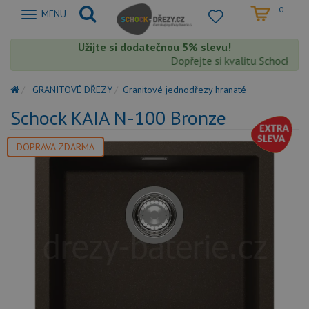
0
Zobrazit
MENU
nabidku
Užijte si dodatečnou 5% slevu!
Dopřejte si kvalitu Schock s ext
GRANITOVÉ DŘEZY
Granitové jednodřezy hranaté
Schock KAIA N-100 Bronze
DOPRAVA ZDARMA