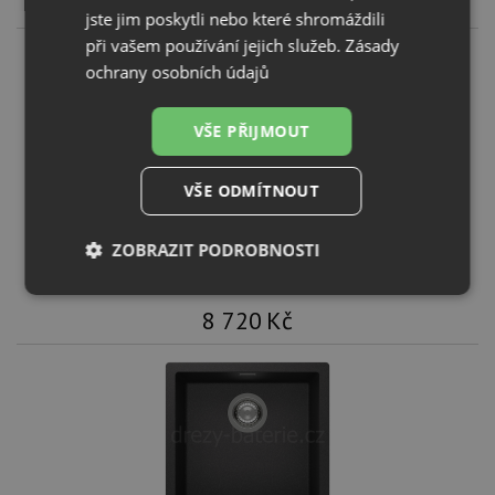
8 720
Kč
jste jim poskytli nebo které shromáždili
při vašem používání jejich služeb.
Zásady
ochrany osobních údajů
VŠE PŘIJMOUT
VŠE ODMÍTNOUT
Schock KAIA N-100 Puro
ZOBRAZIT PODROBNOSTI
KOUPIT
Nezbytně
Výkonové
Soubory
nutné
soubory
cílení
8 720
Kč
soubory
Funkční soubory
Nezařazené
soubory