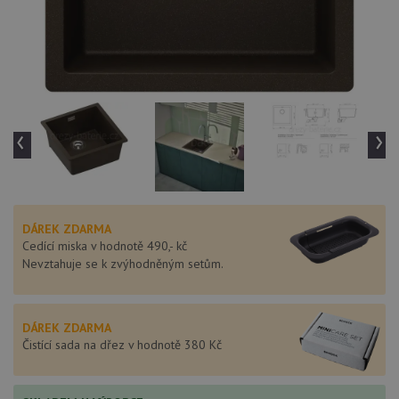
‹
›
DÁREK ZDARMA
Cedící miska v hodnotě 490,- kč
Nevztahuje se k zvýhodněným setům.
DÁREK ZDARMA
Čistící sada na dřez v hodnotě 380 Kč