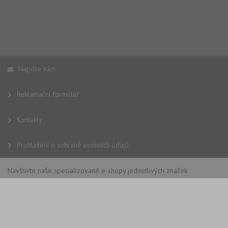
Napište nám
Reklamační formulář
Kontakty
Prohlášení o ochraně osobních údajů
Navštivte naše specializované e-shopy jednotlivých značek: