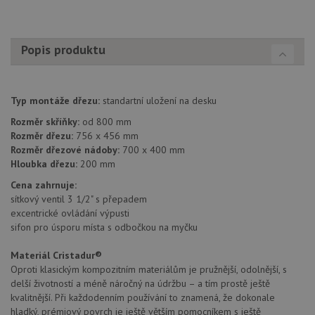
Popis produktu
Typ montáže dřezu:
standartní uložení na desku
Rozměr skříňky:
od 800 mm
Rozměr dřezu:
756 x 456 mm
Rozměr dřezové nádoby:
700 x 400 mm
Hloubka dřezu:
200 mm
Cena zahrnuje:
sítkový ventil 3 1/2" s přepadem
excentrické ovládání výpusti
sifon pro úsporu místa s odbočkou na myčku
Materiál Cristadur®
Oproti klasickým kompozitním materiálům je pružnější, odolnější, s
delší životností a méně náročný na údržbu – a tím prostě ještě
kvalitnější. Při každodenním používání to znamená, že dokonale
hladký, prémiový povrch je ještě větším pomocníkem s ještě