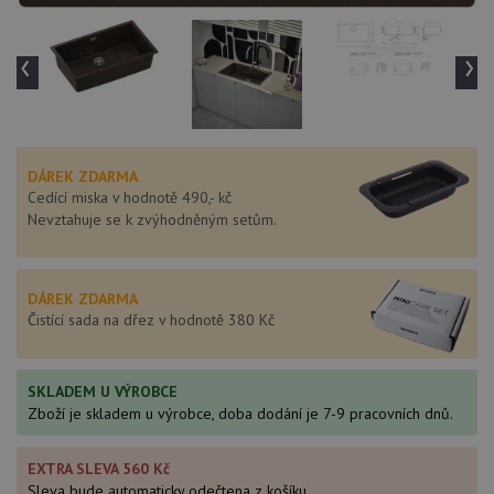
‹
›
DÁREK ZDARMA
Cedící miska v hodnotě 490,- kč
Nevztahuje se k zvýhodněným setům.
DÁREK ZDARMA
Čistící sada na dřez v hodnotě 380 Kč
SKLADEM U VÝROBCE
Zboží je skladem u výrobce, doba dodání je 7-9 pracovních dnů.
EXTRA SLEVA 560 Kč
Sleva bude automaticky odečtena z košíku