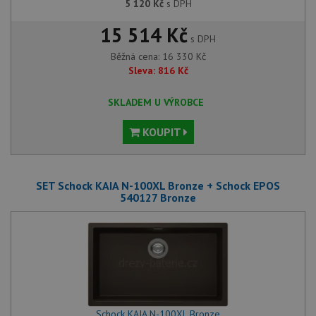
5 120
Kč
s DPH
15 514 Kč
s DPH
Běžná cena:
16 330
Kč
Sleva:
816
Kč
SKLADEM U VÝROBCE
KOUPIT
SET Schock KAIA N-100XL Bronze + Schock EPOS
540127 Bronze
Schock KAIA N-100XL Bronze