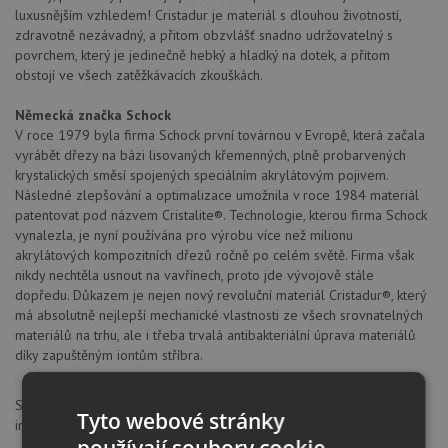
luxusnějším vzhledem! Cristadur je materiál s dlouhou životností,
zdravotně nezávadný, a přitom obzvlášť snadno udržovatelný s
povrchem, který je jedinečně hebký a hladký na dotek, a přitom
obstojí ve všech zatěžkávacích zkouškách.
Německá značka Schock
V roce 1979 byla firma Schock první továrnou v Evropě, která začala
vyrábět dřezy na bázi lisovaných křemenných, plně probarvených
krystalických směsí spojených speciálním akrylátovým pojivem.
Následné zlepšování a optimalizace umožnila v roce 1984 materiál
patentovat pod názvem Cristalite®. Technologie, kterou firma Schock
vynalezla, je nyní používána pro výrobu více než milionu
akrylátových kompozitních dřezů ročně po celém světě. Firma však
nikdy nechtěla usnout na vavřínech, proto jde vývojově stále
dopředu. Důkazem je nejen nový revoluční materiál Cristadur®, který
má absolutně nejlepší mechanické vlastnosti ze všech srovnatelných
materiálů na trhu, ale i třeba trvalá antibakteriální úprava materiálů
díky zapuštěným iontům stříbra.
SCHOCK GmbH, Hofbauerstraße 1, 94209, Regen, Německo,
Tyto webové stránky
info@schock.de