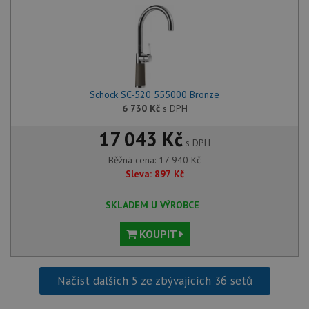
Schock SC-520 555000 Bronze
6 730
Kč
s DPH
17 043 Kč
s DPH
Běžná cena:
17 940
Kč
Sleva:
897
Kč
SKLADEM U VÝROBCE
KOUPIT
Načíst dalších 5 ze zbývajících 36 setů