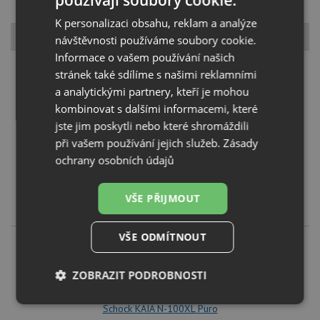
používají soubory cookie.
K personalizaci obsahu, reklam a analýze
Dostupné varianty
návštěvnosti používáme soubory cookie.
Informace o vašem používání našich
stránek také sdílíme s našimi reklamními
a analytickými partnery, kteří je mohou
kombinovat s dalšími informacemi, které
jste jim poskytli nebo které shromáždili
při vašem používání jejich služeb.
Zásady
Schock KAIA N-100XL Magma
ochrany osobních údajů
KOUPIT
VŠE PŘIJMOUT
11 210
Kč
VŠE ODMÍTNOUT
ZOBRAZIT PODROBNOSTI
Nezbytně
Výkonové
Soubory
Schock KAIA N-100XL Puro
nutné
soubory
cílení